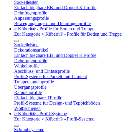
Sockelleisten
Einfach biegbare EB- und Doppel-K Profile,
Dehnfugenprofile
Anpassungsprofile
Bewegungsfugen- und Dehnfugenprofile
> Küberit® - Profile für Boden und Treppe
Zur Kategorie > Küberit® - Profile für Boden und Treppe
Sockelleisten
Dekorationsartikel
Einfach biegbare EB- und Doppel-K Profile,
Dehnfugenprofile
Winkelprofile
Abschluss- und Einfassprofile
Profil-Systeme für Parkett und Laminat
Treppenkantenprofile
Übergangsprofile
Rampenprofile
Einfach biegbare TProfile
Profil-Systeme für Design- und Teppichböden
Wölbschienen
> Küberit® - Profil-Systeme
Zur Kategorie > Küberit® - Profil-Systeme
Schraubsysteme