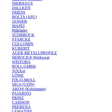
NIERHAUS
DöLLKEN
FRIESS
BOLTA (APU)
JANSER
MAPEI
Blåkläder
SÜDBROCK
STARCKE
COLLOMIX
KÜBERIT
AUER METALLPROFILE
HEROCK® Workwear
WISTOBA
ROLL GMBH
TeXXor
LÖWE
FIX-O-MOLL
SIGA (UZIN)
AKO® (Kolckmann)
PAJARITO
PRINZ
CAISSON
PREBENA
LEMAITRE