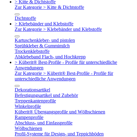
> Kitte & Dichtstoffe
Zur Kategorie > Kitte & Dichtstoffe
Dichtstoffe
> Klebebänder und Klebstoffe
Zur Kategorie > Klebebänder und Klebstoffe
Kartuschenkleber- und pistolen
Sprühkleber & Gummimilch
Trockenklebstoffe
Abklebeband Flach- und Hochkrepp
> Küberit® Best-Profile - Profile für unterschiedliche
Anwendungen
Zur Kategorie > Küberit® Best-Profile - Profile für
unterschiedliche Anwendungen
Dekorationsartikel
Befestigungsartikel und Zubehör
Treppenkantenprofile
Winkelprofile
Küberit® Übergangsprofile und Wölbschienen
Rampenprofile
Abschluss- und Einfassprofile
Wölbschienen
Profil-Systeme für Design- und Teppichböden