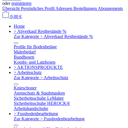
oder
registrieren
Übersicht
Persönliches Profil
Adressen
Bestellungen
Abonnements
0,00 €
Home
> Abverkauf Restbestände %
Zur Kategorie > Abverkauf Restbestände %
Profile für Bodenbeläge
Malerbedarf
Bundhosen
Kombi- und Latzhosen
> AKTIONSPRODUKTE
> Arbeitsschutz
Zur Kategorie > Arbeitsschutz
Knieschoner
Atemschutz & Staubmasken
Sicherheitsschuhe LeMaitre
Sicherheitsschuhe HEROCK®
Arbeitshandschuhe
> Fussbodenbearbeitung
Zur Kategorie > Fussbodenbearbeitung