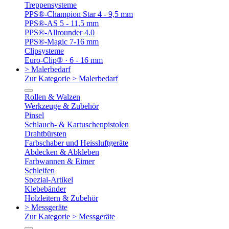
Treppensysteme
PPS®-Champion Star 4 - 9,5 mm
PPS®-AS 5 - 11,5 mm
PPS®-Allrounder 4.0
PPS®-Magic 7-16 mm
Clipsysteme
Euro-Clip® · 6 - 16 mm
> Malerbedarf
Zur Kategorie > Malerbedarf
Rollen & Walzen
Werkzeuge & Zubehör
Pinsel
Schlauch- & Kartuschenpistolen
Drahtbürsten
Farbschaber und Heissluftgeräte
Abdecken & Abkleben
Farbwannen & Eimer
Schleifen
Spezial-Artikel
Klebebänder
Holzleitern & Zubehör
> Messgeräte
Zur Kategorie > Messgeräte