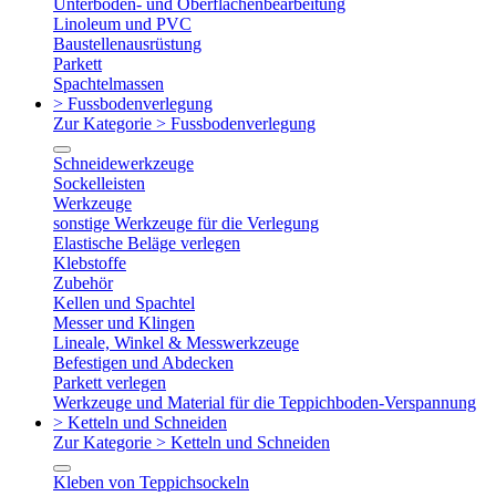
Unterboden- und Oberflächenbearbeitung
Linoleum und PVC
Baustellenausrüstung
Parkett
Spachtelmassen
> Fussbodenverlegung
Zur Kategorie > Fussbodenverlegung
Schneidewerkzeuge
Sockelleisten
Werkzeuge
sonstige Werkzeuge für die Verlegung
Elastische Beläge verlegen
Klebstoffe
Zubehör
Kellen und Spachtel
Messer und Klingen
Lineale, Winkel & Messwerkzeuge
Befestigen und Abdecken
Parkett verlegen
Werkzeuge und Material für die Teppichboden-Verspannung
> Ketteln und Schneiden
Zur Kategorie > Ketteln und Schneiden
Kleben von Teppichsockeln