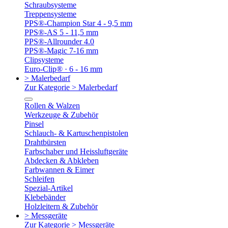
Schraubsysteme
Treppensysteme
PPS®-Champion Star 4 - 9,5 mm
PPS®-AS 5 - 11,5 mm
PPS®-Allrounder 4.0
PPS®-Magic 7-16 mm
Clipsysteme
Euro-Clip® · 6 - 16 mm
> Malerbedarf
Zur Kategorie > Malerbedarf
Rollen & Walzen
Werkzeuge & Zubehör
Pinsel
Schlauch- & Kartuschenpistolen
Drahtbürsten
Farbschaber und Heissluftgeräte
Abdecken & Abkleben
Farbwannen & Eimer
Schleifen
Spezial-Artikel
Klebebänder
Holzleitern & Zubehör
> Messgeräte
Zur Kategorie > Messgeräte