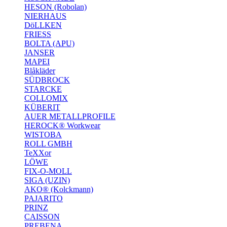
HESON (Robolan)
NIERHAUS
DöLLKEN
FRIESS
BOLTA (APU)
JANSER
MAPEI
Blåkläder
SÜDBROCK
STARCKE
COLLOMIX
KÜBERIT
AUER METALLPROFILE
HEROCK® Workwear
WISTOBA
ROLL GMBH
TeXXor
LÖWE
FIX-O-MOLL
SIGA (UZIN)
AKO® (Kolckmann)
PAJARITO
PRINZ
CAISSON
PREBENA