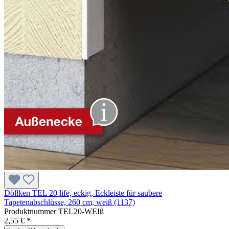
Döllken TEL 20 life, eckig, Eckleiste für saubere
Tapetenabschlüsse, 260 cm, weiß (1137)
Produktnummer
TEL20-WEIß
2,55 € *