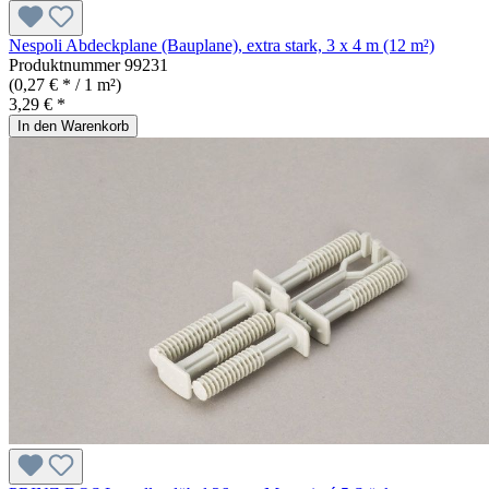
Nespoli Abdeckplane (Bauplane), extra stark, 3 x 4 m (12 m²)
Produktnummer
99231
(0,27 € * / 1 m²)
3,29 € *
In den Warenkorb