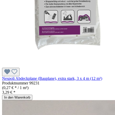
Nespoli Abdeckplane (Bauplane), extra stark, 3 x 4 m (12 m²)
Produktnummer
99231
(0,27 € * / 1 m²)
3,29 € *
In den Warenkorb