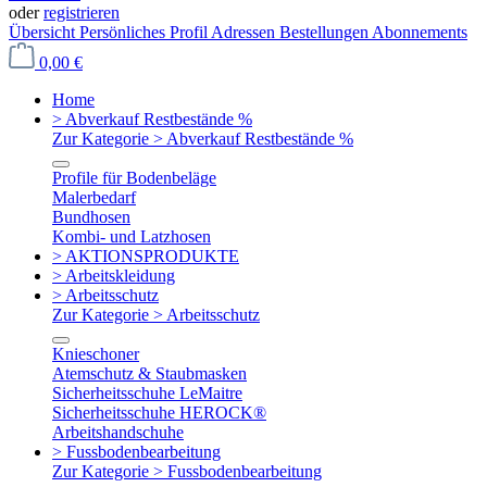
oder
registrieren
Übersicht
Persönliches Profil
Adressen
Bestellungen
Abonnements
0,00 €
Home
> Abverkauf Restbestände %
Zur Kategorie > Abverkauf Restbestände %
Profile für Bodenbeläge
Malerbedarf
Bundhosen
Kombi- und Latzhosen
> AKTIONSPRODUKTE
> Arbeitskleidung
> Arbeitsschutz
Zur Kategorie > Arbeitsschutz
Knieschoner
Atemschutz & Staubmasken
Sicherheitsschuhe LeMaitre
Sicherheitsschuhe HEROCK®
Arbeitshandschuhe
> Fussbodenbearbeitung
Zur Kategorie > Fussbodenbearbeitung