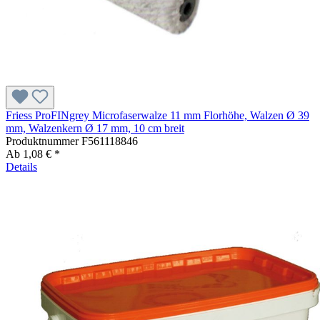
Friess ProFINgrey Microfaserwalze 11 mm Florhöhe, Walzen Ø 39
mm, Walzenkern Ø 17 mm, 10 cm breit
Produktnummer
F561118846
Ab
1,08 € *
Details