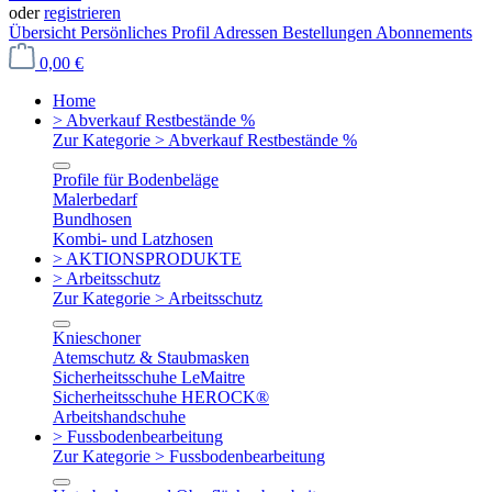
oder
registrieren
Übersicht
Persönliches Profil
Adressen
Bestellungen
Abonnements
0,00 €
Home
> Abverkauf Restbestände %
Zur Kategorie > Abverkauf Restbestände %
Profile für Bodenbeläge
Malerbedarf
Bundhosen
Kombi- und Latzhosen
> AKTIONSPRODUKTE
> Arbeitsschutz
Zur Kategorie > Arbeitsschutz
Knieschoner
Atemschutz & Staubmasken
Sicherheitsschuhe LeMaitre
Sicherheitsschuhe HEROCK®
Arbeitshandschuhe
> Fussbodenbearbeitung
Zur Kategorie > Fussbodenbearbeitung