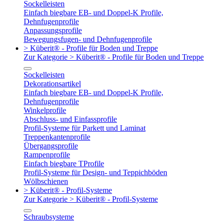
Sockelleisten
Einfach biegbare EB- und Doppel-K Profile,
Dehnfugenprofile
Anpassungsprofile
Bewegungsfugen- und Dehnfugenprofile
> Küberit® - Profile für Boden und Treppe
Zur Kategorie > Küberit® - Profile für Boden und Treppe
Sockelleisten
Dekorationsartikel
Einfach biegbare EB- und Doppel-K Profile,
Dehnfugenprofile
Winkelprofile
Abschluss- und Einfassprofile
Profil-Systeme für Parkett und Laminat
Treppenkantenprofile
Übergangsprofile
Rampenprofile
Einfach biegbare TProfile
Profil-Systeme für Design- und Teppichböden
Wölbschienen
> Küberit® - Profil-Systeme
Zur Kategorie > Küberit® - Profil-Systeme
Schraubsysteme