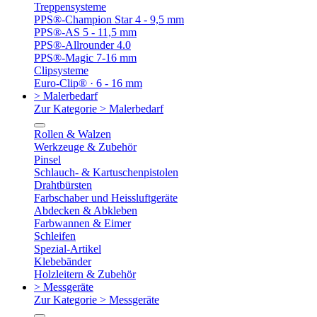
Treppensysteme
PPS®-Champion Star 4 - 9,5 mm
PPS®-AS 5 - 11,5 mm
PPS®-Allrounder 4.0
PPS®-Magic 7-16 mm
Clipsysteme
Euro-Clip® · 6 - 16 mm
> Malerbedarf
Zur Kategorie > Malerbedarf
Rollen & Walzen
Werkzeuge & Zubehör
Pinsel
Schlauch- & Kartuschenpistolen
Drahtbürsten
Farbschaber und Heissluftgeräte
Abdecken & Abkleben
Farbwannen & Eimer
Schleifen
Spezial-Artikel
Klebebänder
Holzleitern & Zubehör
> Messgeräte
Zur Kategorie > Messgeräte