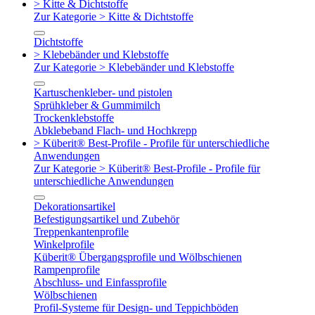
> Kitte & Dichtstoffe
Zur Kategorie > Kitte & Dichtstoffe
Dichtstoffe
> Klebebänder und Klebstoffe
Zur Kategorie > Klebebänder und Klebstoffe
Kartuschenkleber- und pistolen
Sprühkleber & Gummimilch
Trockenklebstoffe
Abklebeband Flach- und Hochkrepp
> Küberit® Best-Profile - Profile für unterschiedliche
Anwendungen
Zur Kategorie > Küberit® Best-Profile - Profile für
unterschiedliche Anwendungen
Dekorationsartikel
Befestigungsartikel und Zubehör
Treppenkantenprofile
Winkelprofile
Küberit® Übergangsprofile und Wölbschienen
Rampenprofile
Abschluss- und Einfassprofile
Wölbschienen
Profil-Systeme für Design- und Teppichböden