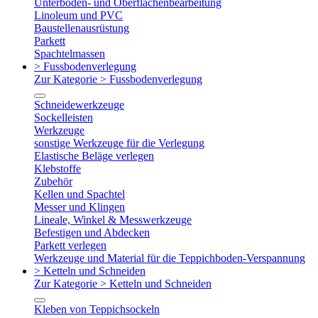
Unterboden- und Oberflächenbearbeitung
Linoleum und PVC
Baustellenausrüstung
Parkett
Spachtelmassen
> Fussbodenverlegung
Zur Kategorie > Fussbodenverlegung
Schneidewerkzeuge
Sockelleisten
Werkzeuge
sonstige Werkzeuge für die Verlegung
Elastische Beläge verlegen
Klebstoffe
Zubehör
Kellen und Spachtel
Messer und Klingen
Lineale, Winkel & Messwerkzeuge
Befestigen und Abdecken
Parkett verlegen
Werkzeuge und Material für die Teppichboden-Verspannung
> Ketteln und Schneiden
Zur Kategorie > Ketteln und Schneiden
Kleben von Teppichsockeln