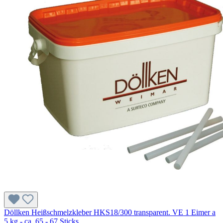
Döllken Heißschmelzkleber HKS18/300 transparent. VE 1 Eimer a
5 kg - ca. 65 - 67 Sticks