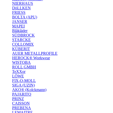
NIERHAUS
DöLLKEN
FRIESS
BOLTA (APU)
JANSER
MAPEI
Blåkläder
SÜDBROCK
STARCKE
COLLOMIX
KÜBERIT
AUER METALLPROFILE
HEROCK® Workwear
WISTOBA
ROLL GMBH
TeXXor
LÖWE
FIX-O-MOLL
SIGA (UZIN)
AKO® (Kolckmann)
PAJARITO
PRINZ
CAISSON
PREBENA
LEMAITRE