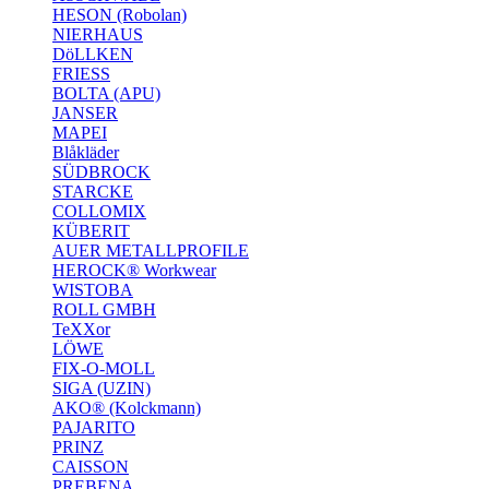
HESON (Robolan)
NIERHAUS
DöLLKEN
FRIESS
BOLTA (APU)
JANSER
MAPEI
Blåkläder
SÜDBROCK
STARCKE
COLLOMIX
KÜBERIT
AUER METALLPROFILE
HEROCK® Workwear
WISTOBA
ROLL GMBH
TeXXor
LÖWE
FIX-O-MOLL
SIGA (UZIN)
AKO® (Kolckmann)
PAJARITO
PRINZ
CAISSON
PREBENA