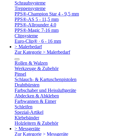
Schraubsysteme
Treppensysteme
PPS®-Champion Star 4 - 9,5 mm
PPS®-AS 5 - 11,5 mm
PPS®-Allrounder 4.0
PPS®-Magic 7-16 mm
Clipsysteme
Euro-Clip® · 6 - 16 mm
> Malerbedarf
Zur Kategorie > Malerbedarf
Rollen & Walzen
Werkzeuge & Zubehör
Pinsel
Schlauch- & Kartuschenpistolen
Drahtbürsten
Farbschaber und Heissluftgeräte
Abdecken & Abkleben
Farbwannen & Eimer
Schleifen
Spezial-Artikel
Klebebänder
Holzleitern & Zubehör
> Messgeräte
Zur Kategorie > Messgeräte