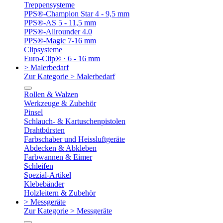
Treppensysteme
PPS®-Champion Star 4 - 9,5 mm
PPS®-AS 5 - 11,5 mm
PPS®-Allrounder 4.0
PPS®-Magic 7-16 mm
Clipsysteme
Euro-Clip® · 6 - 16 mm
> Malerbedarf
Zur Kategorie > Malerbedarf
Rollen & Walzen
Werkzeuge & Zubehör
Pinsel
Schlauch- & Kartuschenpistolen
Drahtbürsten
Farbschaber und Heissluftgeräte
Abdecken & Abkleben
Farbwannen & Eimer
Schleifen
Spezial-Artikel
Klebebänder
Holzleitern & Zubehör
> Messgeräte
Zur Kategorie > Messgeräte