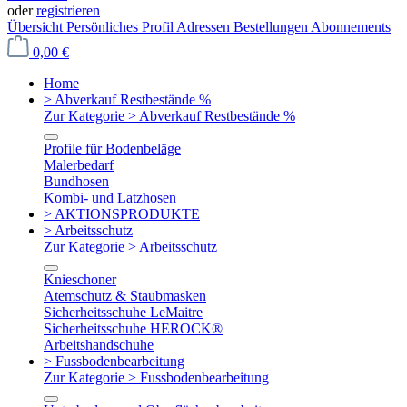
oder
registrieren
Übersicht
Persönliches Profil
Adressen
Bestellungen
Abonnements
0,00 €
Home
> Abverkauf Restbestände %
Zur Kategorie > Abverkauf Restbestände %
Profile für Bodenbeläge
Malerbedarf
Bundhosen
Kombi- und Latzhosen
> AKTIONSPRODUKTE
> Arbeitsschutz
Zur Kategorie > Arbeitsschutz
Knieschoner
Atemschutz & Staubmasken
Sicherheitsschuhe LeMaitre
Sicherheitsschuhe HEROCK®
Arbeitshandschuhe
> Fussbodenbearbeitung
Zur Kategorie > Fussbodenbearbeitung