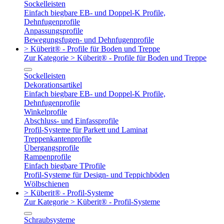
Sockelleisten
Einfach biegbare EB- und Doppel-K Profile,
Dehnfugenprofile
Anpassungsprofile
Bewegungsfugen- und Dehnfugenprofile
> Küberit® - Profile für Boden und Treppe
Zur Kategorie > Küberit® - Profile für Boden und Treppe
Sockelleisten
Dekorationsartikel
Einfach biegbare EB- und Doppel-K Profile,
Dehnfugenprofile
Winkelprofile
Abschluss- und Einfassprofile
Profil-Systeme für Parkett und Laminat
Treppenkantenprofile
Übergangsprofile
Rampenprofile
Einfach biegbare TProfile
Profil-Systeme für Design- und Teppichböden
Wölbschienen
> Küberit® - Profil-Systeme
Zur Kategorie > Küberit® - Profil-Systeme
Schraubsysteme