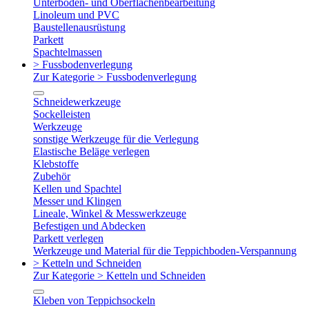
Unterboden- und Oberflächenbearbeitung
Linoleum und PVC
Baustellenausrüstung
Parkett
Spachtelmassen
> Fussbodenverlegung
Zur Kategorie > Fussbodenverlegung
Schneidewerkzeuge
Sockelleisten
Werkzeuge
sonstige Werkzeuge für die Verlegung
Elastische Beläge verlegen
Klebstoffe
Zubehör
Kellen und Spachtel
Messer und Klingen
Lineale, Winkel & Messwerkzeuge
Befestigen und Abdecken
Parkett verlegen
Werkzeuge und Material für die Teppichboden-Verspannung
> Ketteln und Schneiden
Zur Kategorie > Ketteln und Schneiden
Kleben von Teppichsockeln