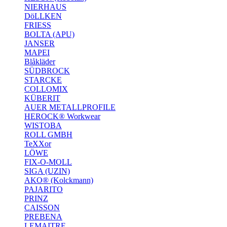
NIERHAUS
DöLLKEN
FRIESS
BOLTA (APU)
JANSER
MAPEI
Blåkläder
SÜDBROCK
STARCKE
COLLOMIX
KÜBERIT
AUER METALLPROFILE
HEROCK® Workwear
WISTOBA
ROLL GMBH
TeXXor
LÖWE
FIX-O-MOLL
SIGA (UZIN)
AKO® (Kolckmann)
PAJARITO
PRINZ
CAISSON
PREBENA
LEMAITRE