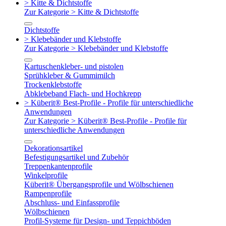
> Kitte & Dichtstoffe
Zur Kategorie > Kitte & Dichtstoffe
Dichtstoffe
> Klebebänder und Klebstoffe
Zur Kategorie > Klebebänder und Klebstoffe
Kartuschenkleber- und pistolen
Sprühkleber & Gummimilch
Trockenklebstoffe
Abklebeband Flach- und Hochkrepp
> Küberit® Best-Profile - Profile für unterschiedliche
Anwendungen
Zur Kategorie > Küberit® Best-Profile - Profile für
unterschiedliche Anwendungen
Dekorationsartikel
Befestigungsartikel und Zubehör
Treppenkantenprofile
Winkelprofile
Küberit® Übergangsprofile und Wölbschienen
Rampenprofile
Abschluss- und Einfassprofile
Wölbschienen
Profil-Systeme für Design- und Teppichböden