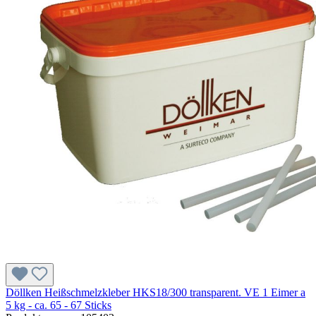
Döllken Heißschmelzkleber HKS18/300 transparent. VE 1 Eimer a
5 kg - ca. 65 - 67 Sticks