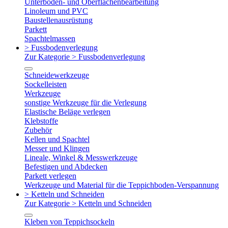
Unterboden- und Oberflächenbearbeitung
Linoleum und PVC
Baustellenausrüstung
Parkett
Spachtelmassen
> Fussbodenverlegung
Zur Kategorie > Fussbodenverlegung
Schneidewerkzeuge
Sockelleisten
Werkzeuge
sonstige Werkzeuge für die Verlegung
Elastische Beläge verlegen
Klebstoffe
Zubehör
Kellen und Spachtel
Messer und Klingen
Lineale, Winkel & Messwerkzeuge
Befestigen und Abdecken
Parkett verlegen
Werkzeuge und Material für die Teppichboden-Verspannung
> Ketteln und Schneiden
Zur Kategorie > Ketteln und Schneiden
Kleben von Teppichsockeln