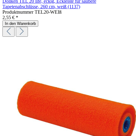
Döllken TEL 20 life, eckig, Eckleiste für saubere
Tapetenabschlüsse, 260 cm, weiß (1137)
Produktnummer
TEL20-WEIß
2,55 € *
In den Warenkorb