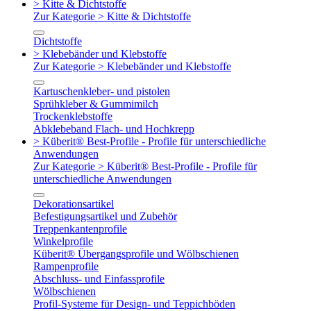
> Kitte & Dichtstoffe
Zur Kategorie > Kitte & Dichtstoffe
Dichtstoffe
> Klebebänder und Klebstoffe
Zur Kategorie > Klebebänder und Klebstoffe
Kartuschenkleber- und pistolen
Sprühkleber & Gummimilch
Trockenklebstoffe
Abklebeband Flach- und Hochkrepp
> Küberit® Best-Profile - Profile für unterschiedliche
Anwendungen
Zur Kategorie > Küberit® Best-Profile - Profile für
unterschiedliche Anwendungen
Dekorationsartikel
Befestigungsartikel und Zubehör
Treppenkantenprofile
Winkelprofile
Küberit® Übergangsprofile und Wölbschienen
Rampenprofile
Abschluss- und Einfassprofile
Wölbschienen
Profil-Systeme für Design- und Teppichböden