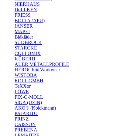
NIERHAUS
DöLLKEN
FRIESS
BOLTA (APU)
JANSER
MAPEI
Blåkläder
SÜDBROCK
STARCKE
COLLOMIX
KÜBERIT
AUER METALLPROFILE
HEROCK® Workwear
WISTOBA
ROLL GMBH
TeXXor
LÖWE
FIX-O-MOLL
SIGA (UZIN)
AKO® (Kolckmann)
PAJARITO
PRINZ
CAISSON
PREBENA
LEMAITRE