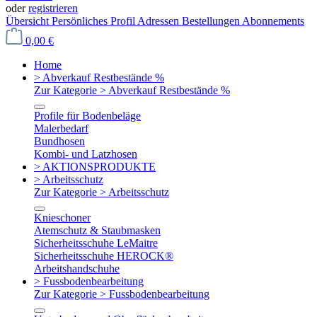
oder
registrieren
Übersicht
Persönliches Profil
Adressen
Bestellungen
Abonnements
0,00 €
Home
> Abverkauf Restbestände %
Zur Kategorie > Abverkauf Restbestände %
Profile für Bodenbeläge
Malerbedarf
Bundhosen
Kombi- und Latzhosen
> AKTIONSPRODUKTE
> Arbeitsschutz
Zur Kategorie > Arbeitsschutz
Knieschoner
Atemschutz & Staubmasken
Sicherheitsschuhe LeMaitre
Sicherheitsschuhe HEROCK®
Arbeitshandschuhe
> Fussbodenbearbeitung
Zur Kategorie > Fussbodenbearbeitung