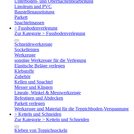
Unterboden- und Oberflächenbearbeitung
Linoleum und PVC
Baustellenausrüstung
Parkett
Spachtelmassen
> Fussbodenverlegung
Zur Kategorie > Fussbodenverlegung
Schneidewerkzeuge
Sockelleisten
Werkzeuge
sonstige Werkzeuge für die Verlegung
Elastische Beläge verlegen
Klebstoffe
Zubehör
Kellen und Spachtel
Messer und Klingen
Lineale, Winkel & Messwerkzeuge
Befestigen und Abdecken
Parkett verlegen
Werkzeuge und Material für die Teppichboden-Verspannung
> Ketteln und Schneiden
Zur Kategorie > Ketteln und Schneiden
Kleben von Teppichsockeln