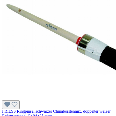
FRIESS Ringpinsel schwarzer Chinaborstenmix, doppelter weißer
Fadenvorband, Gr.04 (25 mm)