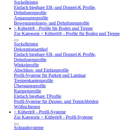
Sockelleisten
Einfach biegbare EB- und Doppel-K Profile,
Dehnfugenprofile
Anpassungsprofile
Bewegungsfugen- und Dehnfugenprofile
> Küberit® - Profile für Boden und Treppe
Zur Kategorie > Küberit® - Profile für Boden und Treppe
Sockelleisten
Dekorationsartikel
Einfach biegbare EB- und Doppel-K Profile,
Dehnfugenprofile
Winkelprofile
Abschluss- und Einfassprofile
Profil-Systeme für Parkett und Laminat
Treppenkantenprofile
Übergangsprofile
Rampenprofile
Einfach biegbare TProfile
Profil-Systeme für Design- und Teppichböden
Wölbschienen
> Küberit® - Profil-Systeme
Zur Kategorie > Küberit® - Profil-Systeme
Schraubsysteme