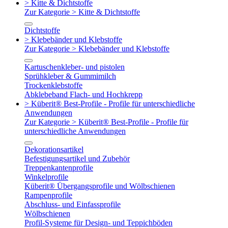
> Kitte & Dichtstoffe
Zur Kategorie > Kitte & Dichtstoffe
Dichtstoffe
> Klebebänder und Klebstoffe
Zur Kategorie > Klebebänder und Klebstoffe
Kartuschenkleber- und pistolen
Sprühkleber & Gummimilch
Trockenklebstoffe
Abklebeband Flach- und Hochkrepp
> Küberit® Best-Profile - Profile für unterschiedliche
Anwendungen
Zur Kategorie > Küberit® Best-Profile - Profile für
unterschiedliche Anwendungen
Dekorationsartikel
Befestigungsartikel und Zubehör
Treppenkantenprofile
Winkelprofile
Küberit® Übergangsprofile und Wölbschienen
Rampenprofile
Abschluss- und Einfassprofile
Wölbschienen
Profil-Systeme für Design- und Teppichböden