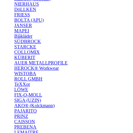
NIERHAUS
DöLLKEN
FRIESS
BOLTA (APU)
JANSER
MAPEI
Blåkläder
SÜDBROCK
STARCKE
COLLOMIX
KÜBERIT
AUER METALLPROFILE
HEROCK® Workwear
WISTOBA
ROLL GMBH
TeXXor
LÖWE
FIX-O-MOLL
SIGA (UZIN)
AKO® (Kolckmann)
PAJARITO
PRINZ
CAISSON
PREBENA
LEMAITRE