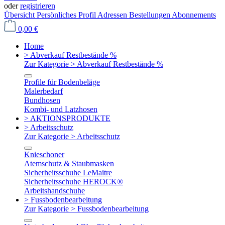
oder
registrieren
Übersicht
Persönliches Profil
Adressen
Bestellungen
Abonnements
0,00 €
Home
> Abverkauf Restbestände %
Zur Kategorie > Abverkauf Restbestände %
Profile für Bodenbeläge
Malerbedarf
Bundhosen
Kombi- und Latzhosen
> AKTIONSPRODUKTE
> Arbeitsschutz
Zur Kategorie > Arbeitsschutz
Knieschoner
Atemschutz & Staubmasken
Sicherheitsschuhe LeMaitre
Sicherheitsschuhe HEROCK®
Arbeitshandschuhe
> Fussbodenbearbeitung
Zur Kategorie > Fussbodenbearbeitung