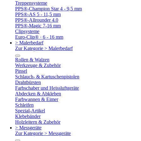
Treppensysteme
PPS®-Champion Star 4 - 9,5 mm
PPS®-AS 5 - 11,5 mm
PPS®-Allrounder 4.0
PPS®-Magic 7-16 mm
Clipsysteme
Euro-Clip® · 6 - 16 mm
> Malerbedarf
Zur Kategorie > Malerbedarf
Rollen & Walzen
Werkzeuge & Zubehör
Pinsel
Schlauch- & Kartuschenpistolen
Drahtbürsten
Farbschaber und Heissluftgeräte
Abdecken & Abkleben
Farbwannen & Eimer
Schleifen
Spezial-Artikel
Klebebänder
Holzleitern & Zubehör
> Messgeräte
Zur Kategorie > Messgeräte