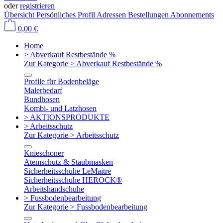
oder
registrieren
Übersicht
Persönliches Profil
Adressen
Bestellungen
Abonnements
0,00 €
Home
> Abverkauf Restbestände %
Zur Kategorie > Abverkauf Restbestände %
Profile für Bodenbeläge
Malerbedarf
Bundhosen
Kombi- und Latzhosen
> AKTIONSPRODUKTE
> Arbeitsschutz
Zur Kategorie > Arbeitsschutz
Knieschoner
Atemschutz & Staubmasken
Sicherheitsschuhe LeMaitre
Sicherheitsschuhe HEROCK®
Arbeitshandschuhe
> Fussbodenbearbeitung
Zur Kategorie > Fussbodenbearbeitung