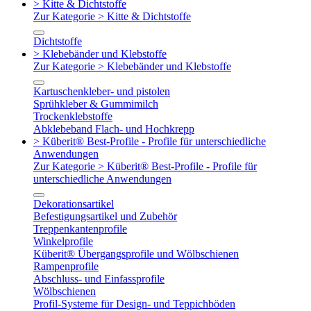
> Kitte & Dichtstoffe
Zur Kategorie > Kitte & Dichtstoffe
Dichtstoffe
> Klebebänder und Klebstoffe
Zur Kategorie > Klebebänder und Klebstoffe
Kartuschenkleber- und pistolen
Sprühkleber & Gummimilch
Trockenklebstoffe
Abklebeband Flach- und Hochkrepp
> Küberit® Best-Profile - Profile für unterschiedliche
Anwendungen
Zur Kategorie > Küberit® Best-Profile - Profile für
unterschiedliche Anwendungen
Dekorationsartikel
Befestigungsartikel und Zubehör
Treppenkantenprofile
Winkelprofile
Küberit® Übergangsprofile und Wölbschienen
Rampenprofile
Abschluss- und Einfassprofile
Wölbschienen
Profil-Systeme für Design- und Teppichböden