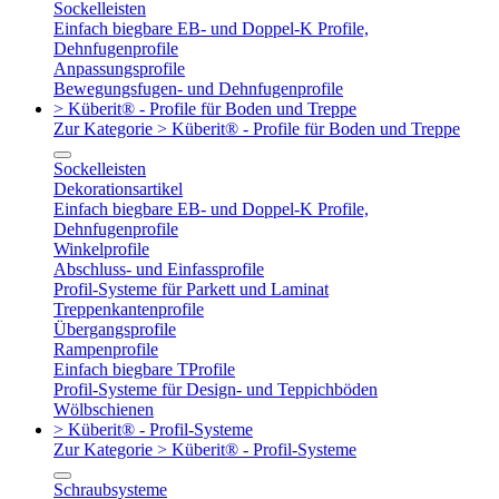
Sockelleisten
Einfach biegbare EB- und Doppel-K Profile,
Dehnfugenprofile
Anpassungsprofile
Bewegungsfugen- und Dehnfugenprofile
> Küberit® - Profile für Boden und Treppe
Zur Kategorie > Küberit® - Profile für Boden und Treppe
Sockelleisten
Dekorationsartikel
Einfach biegbare EB- und Doppel-K Profile,
Dehnfugenprofile
Winkelprofile
Abschluss- und Einfassprofile
Profil-Systeme für Parkett und Laminat
Treppenkantenprofile
Übergangsprofile
Rampenprofile
Einfach biegbare TProfile
Profil-Systeme für Design- und Teppichböden
Wölbschienen
> Küberit® - Profil-Systeme
Zur Kategorie > Küberit® - Profil-Systeme
Schraubsysteme