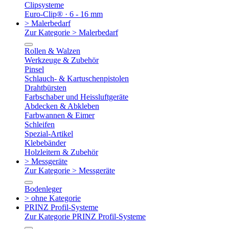
Clipsysteme
Euro-Clip® · 6 - 16 mm
> Malerbedarf
Zur Kategorie > Malerbedarf
Rollen & Walzen
Werkzeuge & Zubehör
Pinsel
Schlauch- & Kartuschenpistolen
Drahtbürsten
Farbschaber und Heissluftgeräte
Abdecken & Abkleben
Farbwannen & Eimer
Schleifen
Spezial-Artikel
Klebebänder
Holzleitern & Zubehör
> Messgeräte
Zur Kategorie > Messgeräte
Bodenleger
> ohne Kategorie
PRINZ Profil-Systeme
Zur Kategorie PRINZ Profil-Systeme