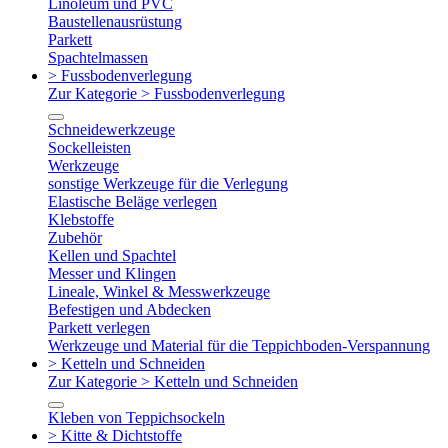
Linoleum und PVC
Baustellenausrüstung
Parkett
Spachtelmassen
> Fussbodenverlegung
Zur Kategorie > Fussbodenverlegung
Schneidewerkzeuge
Sockelleisten
Werkzeuge
sonstige Werkzeuge für die Verlegung
Elastische Beläge verlegen
Klebstoffe
Zubehör
Kellen und Spachtel
Messer und Klingen
Lineale, Winkel & Messwerkzeuge
Befestigen und Abdecken
Parkett verlegen
Werkzeuge und Material für die Teppichboden-Verspannung
> Ketteln und Schneiden
Zur Kategorie > Ketteln und Schneiden
Kleben von Teppichsockeln
> Kitte & Dichtstoffe