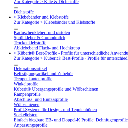
Zur Kategorie > Kitte & Dichtstoffe
Dichtstoffe
> Klebebänder und Klebstoffe
Zur Kategorie > Klebebänder und Klebstoffe
Kartuschenkleber- und pistolen
Sprühkleber & Gummimilch
Trockenklebstoffe
Abklebeband Flach- und Hochkrepp
> Küberit® Best-Profile - Profile für unterschiedliche Anwend
Zur Kategorie > Küberit® Best-Profile - Profile für untersch
Dekorationsartikel
Befestigungsartikel und Zubehör
Treppenkantenprofile
Winkelprofile
Küberit® Übergangsprofile und Wölbschienen
Rampenprofile
Abschluss- und Einfassprofile
Wölbschienen
Profil-Systeme für Design- und Teppichböden
Sockelleisten
Einfach biegbare EB- und Doppel-K Profile, Dehnfugenprofile
Anpassungsprofile