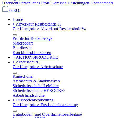
Übersicht
Persönliches Profil
Adressen
Bestellungen
Abonnements
0,00 €
Home
> Abverkauf Restbestände %
Zur Kategorie > Abverkauf Restbestände %
Profile für Bodenbeläge
Malerbedarf
Bundhosen
Kombi- und Latzhosen
> AKTIONSPRODUKTE
> Arbeitsschutz
Zur Kategorie > Arbeitsschutz
Knieschoner
Atemschutz & Staubmasken
Sicherheitsschuhe LeMaitre
Sicherheitsschuhe HEROCK®
Arbeitshandschuhe
> Fussbodenbearbeitung
Zur Kategorie > Fussbodenbearbeitung
Unterboden- und Oberflächenbearbeitung