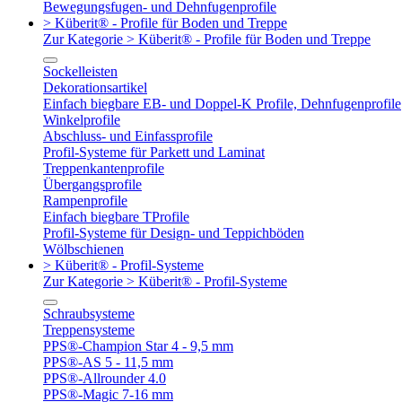
Bewegungsfugen- und Dehnfugenprofile
> Küberit® - Profile für Boden und Treppe
Zur Kategorie > Küberit® - Profile für Boden und Treppe
Sockelleisten
Dekorationsartikel
Einfach biegbare EB- und Doppel-K Profile, Dehnfugenprofile
Winkelprofile
Abschluss- und Einfassprofile
Profil-Systeme für Parkett und Laminat
Treppenkantenprofile
Übergangsprofile
Rampenprofile
Einfach biegbare TProfile
Profil-Systeme für Design- und Teppichböden
Wölbschienen
> Küberit® - Profil-Systeme
Zur Kategorie > Küberit® - Profil-Systeme
Schraubsysteme
Treppensysteme
PPS®-Champion Star 4 - 9,5 mm
PPS®-AS 5 - 11,5 mm
PPS®-Allrounder 4.0
PPS®-Magic 7-16 mm