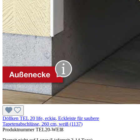
Döllken TEL 20 life, eckig, Eckleiste für saubere
Tapetenabschlüsse, 260 cm, weiß (1137)
Produktnummer
TEL20-WEIß