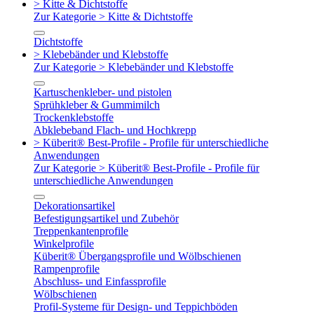
> Kitte & Dichtstoffe
Zur Kategorie > Kitte & Dichtstoffe
Dichtstoffe
> Klebebänder und Klebstoffe
Zur Kategorie > Klebebänder und Klebstoffe
Kartuschenkleber- und pistolen
Sprühkleber & Gummimilch
Trockenklebstoffe
Abklebeband Flach- und Hochkrepp
> Küberit® Best-Profile - Profile für unterschiedliche
Anwendungen
Zur Kategorie > Küberit® Best-Profile - Profile für
unterschiedliche Anwendungen
Dekorationsartikel
Befestigungsartikel und Zubehör
Treppenkantenprofile
Winkelprofile
Küberit® Übergangsprofile und Wölbschienen
Rampenprofile
Abschluss- und Einfassprofile
Wölbschienen
Profil-Systeme für Design- und Teppichböden