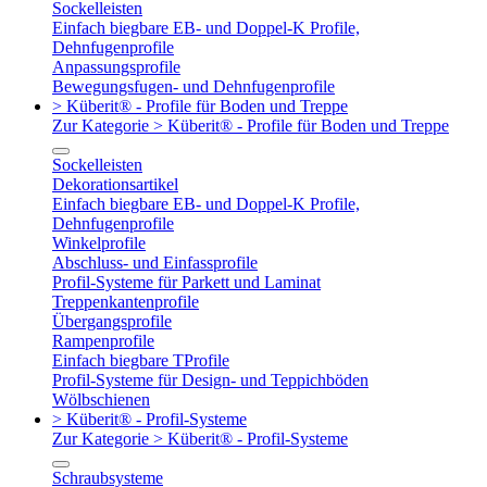
Sockelleisten
Einfach biegbare EB- und Doppel-K Profile,
Dehnfugenprofile
Anpassungsprofile
Bewegungsfugen- und Dehnfugenprofile
> Küberit® - Profile für Boden und Treppe
Zur Kategorie > Küberit® - Profile für Boden und Treppe
Sockelleisten
Dekorationsartikel
Einfach biegbare EB- und Doppel-K Profile,
Dehnfugenprofile
Winkelprofile
Abschluss- und Einfassprofile
Profil-Systeme für Parkett und Laminat
Treppenkantenprofile
Übergangsprofile
Rampenprofile
Einfach biegbare TProfile
Profil-Systeme für Design- und Teppichböden
Wölbschienen
> Küberit® - Profil-Systeme
Zur Kategorie > Küberit® - Profil-Systeme
Schraubsysteme