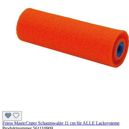
Friess MagicCrater Schaumwalze 11 cm für ALLE Lacksysteme
Produktnummer
561110909