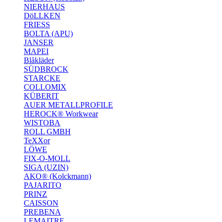
NIERHAUS
DöLLKEN
FRIESS
BOLTA (APU)
JANSER
MAPEI
Blåkläder
SÜDBROCK
STARCKE
COLLOMIX
KÜBERIT
AUER METALLPROFILE
HEROCK® Workwear
WISTOBA
ROLL GMBH
TeXXor
LÖWE
FIX-O-MOLL
SIGA (UZIN)
AKO® (Kolckmann)
PAJARITO
PRINZ
CAISSON
PREBENA
LEMAITRE