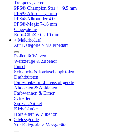
Treppensysteme
PPS®-Champion Star 4 - 9,5 mm
PPS®-AS 5 - 11,5 mm
PPS®-Allrounder 4.0
PPS®-Magic 7-16 mm
Clipsysteme
Euro-Clip® · 6 - 16 mm
> Malerbedarf
Zur Kategorie > Malerbedarf
Rollen & Walzen
Werkzeuge & Zubehör
Pinsel
Schlauch- & Kartuschenpistolen
Drahtbürsten
Farbschaber und Heissluftgeräte
Abdecken & Abkleben
Farbwannen & Eimer
Schleifen
Spezial-Artikel
Klebebänder
Holzleitern & Zubehör
> Messgeräte
Zur Kategorie > Messgeräte