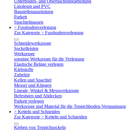
Unterboden- und Oberflächenbearbeitung
Linoleum und PVC
Baustellenausrüstung
Parkett
Spachtelmassen
> Fussbodenverlegung
Zur Kategorie > Fussbodenverlegung
Schneidewerkzeuge
Sockelleisten
Werkzeuge
sonstige Werkzeuge für die Verlegung
Elastische Beläge verlegen
Klebstoffe
Zubehör
Kellen und Spachtel
Messer und Klingen
Lineale, Winkel & Messwerkzeuge
Befestigen und Abdecken
Parkett verlegen
Werkzeuge und Material für die Teppichboden-Verspannung
> Ketteln und Schneiden
Zur Kategorie > Ketteln und Schneiden
Kleben von Teppichsockeln