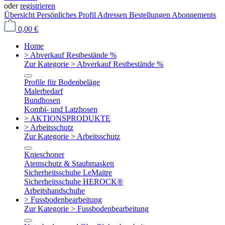
oder
registrieren
Übersicht
Persönliches Profil
Adressen
Bestellungen
Abonnements
0,00 €
Home
> Abverkauf Restbestände %
Zur Kategorie > Abverkauf Restbestände %
Profile für Bodenbeläge
Malerbedarf
Bundhosen
Kombi- und Latzhosen
> AKTIONSPRODUKTE
> Arbeitsschutz
Zur Kategorie > Arbeitsschutz
Knieschoner
Atemschutz & Staubmasken
Sicherheitsschuhe LeMaitre
Sicherheitsschuhe HEROCK®
Arbeitshandschuhe
> Fussbodenbearbeitung
Zur Kategorie > Fussbodenbearbeitung