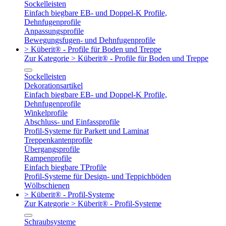
Sockelleisten
Einfach biegbare EB- und Doppel-K Profile,
Dehnfugenprofile
Anpassungsprofile
Bewegungsfugen- und Dehnfugenprofile
> Küberit® - Profile für Boden und Treppe
Zur Kategorie > Küberit® - Profile für Boden und Treppe
Sockelleisten
Dekorationsartikel
Einfach biegbare EB- und Doppel-K Profile,
Dehnfugenprofile
Winkelprofile
Abschluss- und Einfassprofile
Profil-Systeme für Parkett und Laminat
Treppenkantenprofile
Übergangsprofile
Rampenprofile
Einfach biegbare TProfile
Profil-Systeme für Design- und Teppichböden
Wölbschienen
> Küberit® - Profil-Systeme
Zur Kategorie > Küberit® - Profil-Systeme
Schraubsysteme