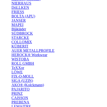
NIERHAUS
DöLLKEN
FRIESS
BOLTA (APU)
JANSER
MAPEI
Blåkläder
SÜDBROCK
STARCKE
COLLOMIX
KÜBERIT
AUER METALLPROFILE
HEROCK® Workwear
WISTOBA
ROLL GMBH
TeXXor
LÖWE
FIX-O-MOLL
SIGA (UZIN)
AKO® (Kolckmann)
PAJARITO
PRINZ
CAISSON
PREBENA
LEMAITRE