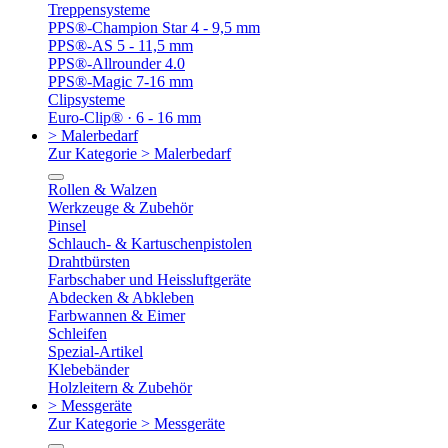
Treppensysteme
PPS®-Champion Star 4 - 9,5 mm
PPS®-AS 5 - 11,5 mm
PPS®-Allrounder 4.0
PPS®-Magic 7-16 mm
Clipsysteme
Euro-Clip® · 6 - 16 mm
> Malerbedarf
Zur Kategorie > Malerbedarf
Rollen & Walzen
Werkzeuge & Zubehör
Pinsel
Schlauch- & Kartuschenpistolen
Drahtbürsten
Farbschaber und Heissluftgeräte
Abdecken & Abkleben
Farbwannen & Eimer
Schleifen
Spezial-Artikel
Klebebänder
Holzleitern & Zubehör
> Messgeräte
Zur Kategorie > Messgeräte