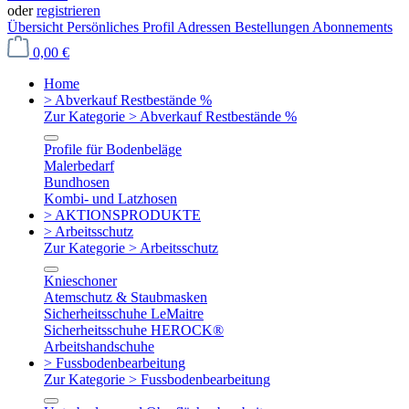
oder
registrieren
Übersicht
Persönliches Profil
Adressen
Bestellungen
Abonnements
0,00 €
Home
> Abverkauf Restbestände %
Zur Kategorie > Abverkauf Restbestände %
Profile für Bodenbeläge
Malerbedarf
Bundhosen
Kombi- und Latzhosen
> AKTIONSPRODUKTE
> Arbeitsschutz
Zur Kategorie > Arbeitsschutz
Knieschoner
Atemschutz & Staubmasken
Sicherheitsschuhe LeMaitre
Sicherheitsschuhe HEROCK®
Arbeitshandschuhe
> Fussbodenbearbeitung
Zur Kategorie > Fussbodenbearbeitung