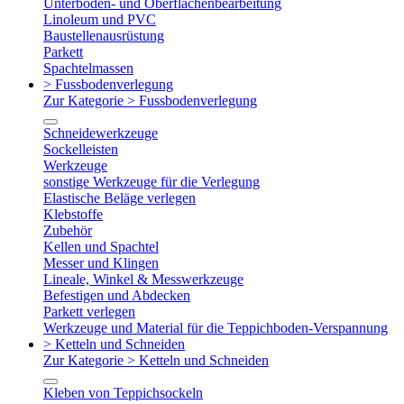
Unterboden- und Oberflächenbearbeitung
Linoleum und PVC
Baustellenausrüstung
Parkett
Spachtelmassen
> Fussbodenverlegung
Zur Kategorie > Fussbodenverlegung
Schneidewerkzeuge
Sockelleisten
Werkzeuge
sonstige Werkzeuge für die Verlegung
Elastische Beläge verlegen
Klebstoffe
Zubehör
Kellen und Spachtel
Messer und Klingen
Lineale, Winkel & Messwerkzeuge
Befestigen und Abdecken
Parkett verlegen
Werkzeuge und Material für die Teppichboden-Verspannung
> Ketteln und Schneiden
Zur Kategorie > Ketteln und Schneiden
Kleben von Teppichsockeln