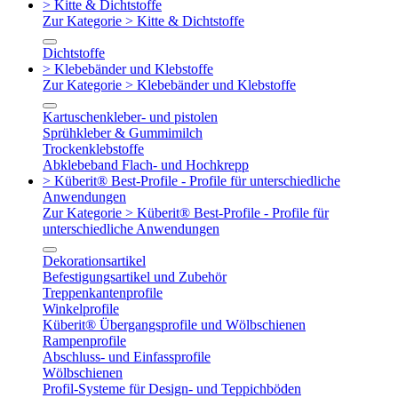
> Kitte & Dichtstoffe
Zur Kategorie > Kitte & Dichtstoffe
Dichtstoffe
> Klebebänder und Klebstoffe
Zur Kategorie > Klebebänder und Klebstoffe
Kartuschenkleber- und pistolen
Sprühkleber & Gummimilch
Trockenklebstoffe
Abklebeband Flach- und Hochkrepp
> Küberit® Best-Profile - Profile für unterschiedliche
Anwendungen
Zur Kategorie > Küberit® Best-Profile - Profile für
unterschiedliche Anwendungen
Dekorationsartikel
Befestigungsartikel und Zubehör
Treppenkantenprofile
Winkelprofile
Küberit® Übergangsprofile und Wölbschienen
Rampenprofile
Abschluss- und Einfassprofile
Wölbschienen
Profil-Systeme für Design- und Teppichböden