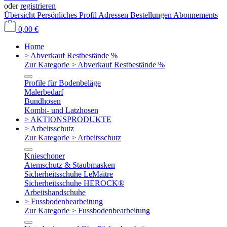
oder
registrieren
Übersicht
Persönliches Profil
Adressen
Bestellungen
Abonnements
0,00 €
Home
> Abverkauf Restbestände %
Zur Kategorie > Abverkauf Restbestände %
Profile für Bodenbeläge
Malerbedarf
Bundhosen
Kombi- und Latzhosen
> AKTIONSPRODUKTE
> Arbeitsschutz
Zur Kategorie > Arbeitsschutz
Knieschoner
Atemschutz & Staubmasken
Sicherheitsschuhe LeMaitre
Sicherheitsschuhe HEROCK®
Arbeitshandschuhe
> Fussbodenbearbeitung
Zur Kategorie > Fussbodenbearbeitung