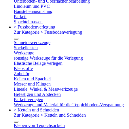
Unterboden- und Oberflächenbearbeitung
Linoleum und PVC
Baustellenausrüstung
Parkett
Spachtelmassen
> Fussbodenverlegung
Zur Kategorie > Fussbodenverlegung
Schneidewerkzeuge
Sockelleisten
Werkzeuge
sonstige Werkzeuge für die Verlegung
Elastische Beläge verlegen
Klebstoffe
Zubehör
Kellen und Spachtel
Messer und Klingen
Lineale, Winkel & Messwerkzeuge
Befestigen und Abdecken
Parkett verlegen
Werkzeuge und Material für die Teppichboden-Verspannung
> Ketteln und Schneiden
Zur Kategorie > Ketteln und Schneiden
Kleben von Teppichsockeln