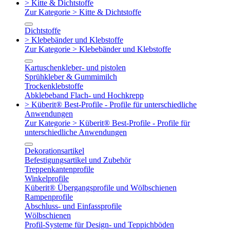
> Kitte & Dichtstoffe
Zur Kategorie > Kitte & Dichtstoffe
Dichtstoffe
> Klebebänder und Klebstoffe
Zur Kategorie > Klebebänder und Klebstoffe
Kartuschenkleber- und pistolen
Sprühkleber & Gummimilch
Trockenklebstoffe
Abklebeband Flach- und Hochkrepp
> Küberit® Best-Profile - Profile für unterschiedliche
Anwendungen
Zur Kategorie > Küberit® Best-Profile - Profile für
unterschiedliche Anwendungen
Dekorationsartikel
Befestigungsartikel und Zubehör
Treppenkantenprofile
Winkelprofile
Küberit® Übergangsprofile und Wölbschienen
Rampenprofile
Abschluss- und Einfassprofile
Wölbschienen
Profil-Systeme für Design- und Teppichböden