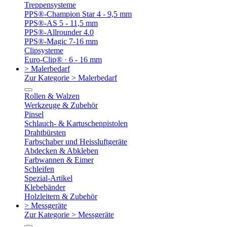
Treppensysteme
PPS®-Champion Star 4 - 9,5 mm
PPS®-AS 5 - 11,5 mm
PPS®-Allrounder 4.0
PPS®-Magic 7-16 mm
Clipsysteme
Euro-Clip® · 6 - 16 mm
> Malerbedarf
Zur Kategorie > Malerbedarf
Rollen & Walzen
Werkzeuge & Zubehör
Pinsel
Schlauch- & Kartuschenpistolen
Drahtbürsten
Farbschaber und Heissluftgeräte
Abdecken & Abkleben
Farbwannen & Eimer
Schleifen
Spezial-Artikel
Klebebänder
Holzleitern & Zubehör
> Messgeräte
Zur Kategorie > Messgeräte