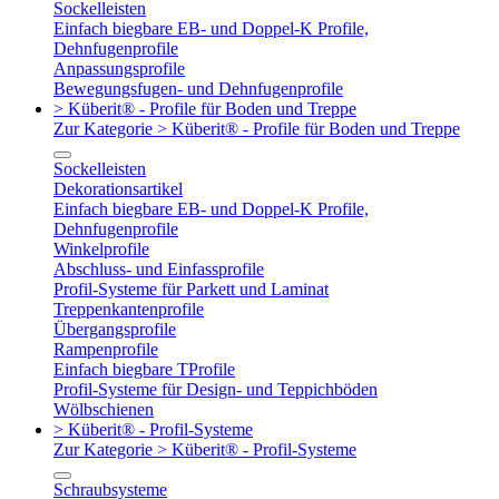
Sockelleisten
Einfach biegbare EB- und Doppel-K Profile,
Dehnfugenprofile
Anpassungsprofile
Bewegungsfugen- und Dehnfugenprofile
> Küberit® - Profile für Boden und Treppe
Zur Kategorie > Küberit® - Profile für Boden und Treppe
Sockelleisten
Dekorationsartikel
Einfach biegbare EB- und Doppel-K Profile,
Dehnfugenprofile
Winkelprofile
Abschluss- und Einfassprofile
Profil-Systeme für Parkett und Laminat
Treppenkantenprofile
Übergangsprofile
Rampenprofile
Einfach biegbare TProfile
Profil-Systeme für Design- und Teppichböden
Wölbschienen
> Küberit® - Profil-Systeme
Zur Kategorie > Küberit® - Profil-Systeme
Schraubsysteme