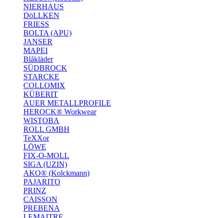
NIERHAUS
DöLLKEN
FRIESS
BOLTA (APU)
JANSER
MAPEI
Blåkläder
SÜDBROCK
STARCKE
COLLOMIX
KÜBERIT
AUER METALLPROFILE
HEROCK® Workwear
WISTOBA
ROLL GMBH
TeXXor
LÖWE
FIX-O-MOLL
SIGA (UZIN)
AKO® (Kolckmann)
PAJARITO
PRINZ
CAISSON
PREBENA
LEMAITRE