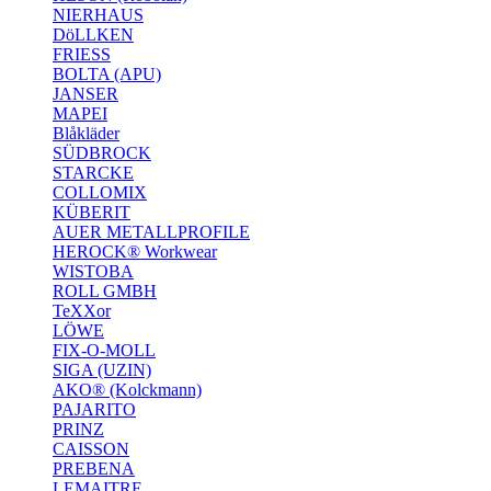
NIERHAUS
DöLLKEN
FRIESS
BOLTA (APU)
JANSER
MAPEI
Blåkläder
SÜDBROCK
STARCKE
COLLOMIX
KÜBERIT
AUER METALLPROFILE
HEROCK® Workwear
WISTOBA
ROLL GMBH
TeXXor
LÖWE
FIX-O-MOLL
SIGA (UZIN)
AKO® (Kolckmann)
PAJARITO
PRINZ
CAISSON
PREBENA
LEMAITRE