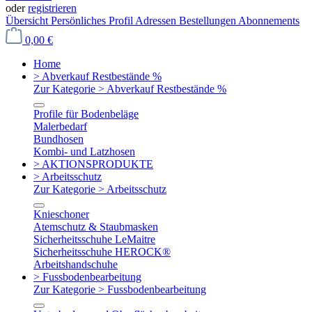
oder
registrieren
Übersicht
Persönliches Profil
Adressen
Bestellungen
Abonnements
0,00 €
Home
> Abverkauf Restbestände %
Zur Kategorie > Abverkauf Restbestände %
Profile für Bodenbeläge
Malerbedarf
Bundhosen
Kombi- und Latzhosen
> AKTIONSPRODUKTE
> Arbeitsschutz
Zur Kategorie > Arbeitsschutz
Knieschoner
Atemschutz & Staubmasken
Sicherheitsschuhe LeMaitre
Sicherheitsschuhe HEROCK®
Arbeitshandschuhe
> Fussbodenbearbeitung
Zur Kategorie > Fussbodenbearbeitung