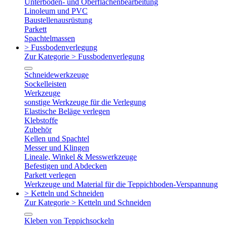
Unterboden- und Oberflächenbearbeitung
Linoleum und PVC
Baustellenausrüstung
Parkett
Spachtelmassen
> Fussbodenverlegung
Zur Kategorie > Fussbodenverlegung
Schneidewerkzeuge
Sockelleisten
Werkzeuge
sonstige Werkzeuge für die Verlegung
Elastische Beläge verlegen
Klebstoffe
Zubehör
Kellen und Spachtel
Messer und Klingen
Lineale, Winkel & Messwerkzeuge
Befestigen und Abdecken
Parkett verlegen
Werkzeuge und Material für die Teppichboden-Verspannung
> Ketteln und Schneiden
Zur Kategorie > Ketteln und Schneiden
Kleben von Teppichsockeln