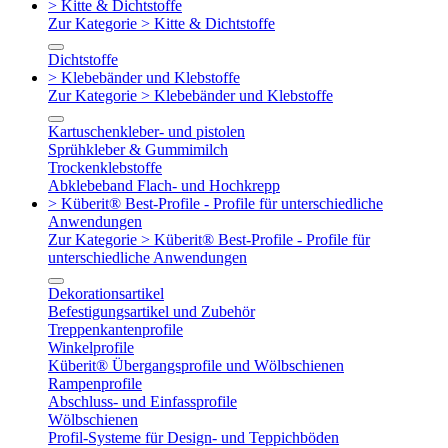
> Kitte & Dichtstoffe
Zur Kategorie > Kitte & Dichtstoffe
Dichtstoffe
> Klebebänder und Klebstoffe
Zur Kategorie > Klebebänder und Klebstoffe
Kartuschenkleber- und pistolen
Sprühkleber & Gummimilch
Trockenklebstoffe
Abklebeband Flach- und Hochkrepp
> Küberit® Best-Profile - Profile für unterschiedliche
Anwendungen
Zur Kategorie > Küberit® Best-Profile - Profile für
unterschiedliche Anwendungen
Dekorationsartikel
Befestigungsartikel und Zubehör
Treppenkantenprofile
Winkelprofile
Küberit® Übergangsprofile und Wölbschienen
Rampenprofile
Abschluss- und Einfassprofile
Wölbschienen
Profil-Systeme für Design- und Teppichböden