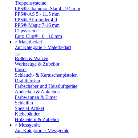
Treppensysteme
PPS®-Champion Star 4 - 9,5 mm
PPS®-AS 5 - 11,5 mm
PPS®-Allrounder 4.0
PPS®-Magic 7-16 mm
Clipsysteme
Euro-Clip® · 6 - 16 mm
> Malerbedarf
Zur Kategorie > Malerbedarf
Rollen & Walzen
Werkzeuge & Zubehör
Pinsel
Schlauch- & Kartuschenpistolen
Drahtbürsten
Farbschaber und Heissluftgeräte
Abdecken & Abkleben
Farbwannen & Eimer
Schleifen
Spezial-Artikel
Klebebänder
Holzleitern & Zubehör
> Messgeräte
Zur Kategorie > Messgeräte