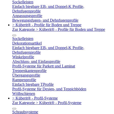
Sockelleisten
Einfach biegbare EB- und Doppel-K Profile,
Dehnfugenprofile
Anpassungsprofile
Bewegungsfugen- und Dehnfugenprofile
> Küberit® - Profile für Boden und Treppe
Zur Kategorie > Küberit® - Profile für Boden und Treppe
Sockelleisten
Dekorationsartikel
Einfach biegbare EB- und Doppel-K Profile,
Dehnfugenprofile
Winkelprofile
Abschluss- und Einfassprofile
Profil-Systeme für Parkett und Laminat
Treppenkantenprofile
Übergangsprofile
Rampenprofile
Einfach biegbare TProfile
Profil-Systeme für Design- und Teppichböden
Wölbschienen
> Küberit® - Profil-Systeme
Zur Kategorie > Küberit® - Profil-Systeme
Schraubsysteme