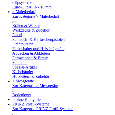
Clipsysteme
Euro-Clip® · 6 - 16 mm
> Malerbedarf
Zur Kategorie > Malerbedarf
Rollen & Walzen
Werkzeuge & Zubehör
Pinsel
Schlauch- & Kartuschenpistolen
Drahtbürsten
Farbschaber und Heissluftgeräte
Abdecken & Abkleben
Farbwannen & Eimer
Schleifen
Spezial-Artikel
Klebebänder
Holzleitern & Zubehör
> Messgeräte
Zur Kategorie > Messgeräte
Bodenleger
> ohne Kategorie
PRINZ Profil-Systeme
Zur Kategorie PRINZ Profil-Systeme