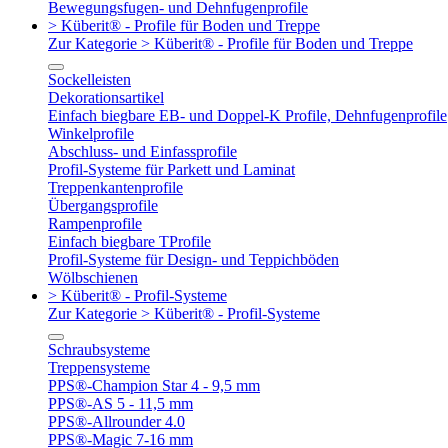
Bewegungsfugen- und Dehnfugenprofile
> Küberit® - Profile für Boden und Treppe
Zur Kategorie > Küberit® - Profile für Boden und Treppe
Sockelleisten
Dekorationsartikel
Einfach biegbare EB- und Doppel-K Profile, Dehnfugenprofile
Winkelprofile
Abschluss- und Einfassprofile
Profil-Systeme für Parkett und Laminat
Treppenkantenprofile
Übergangsprofile
Rampenprofile
Einfach biegbare TProfile
Profil-Systeme für Design- und Teppichböden
Wölbschienen
> Küberit® - Profil-Systeme
Zur Kategorie > Küberit® - Profil-Systeme
Schraubsysteme
Treppensysteme
PPS®-Champion Star 4 - 9,5 mm
PPS®-AS 5 - 11,5 mm
PPS®-Allrounder 4.0
PPS®-Magic 7-16 mm