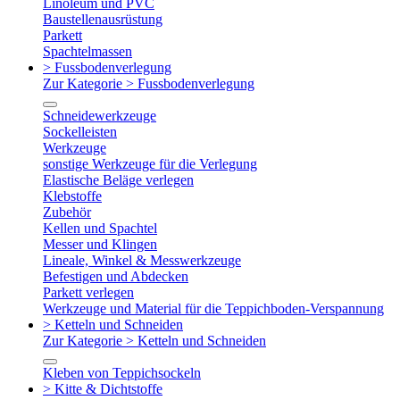
Linoleum und PVC
Baustellenausrüstung
Parkett
Spachtelmassen
> Fussbodenverlegung
Zur Kategorie > Fussbodenverlegung
Schneidewerkzeuge
Sockelleisten
Werkzeuge
sonstige Werkzeuge für die Verlegung
Elastische Beläge verlegen
Klebstoffe
Zubehör
Kellen und Spachtel
Messer und Klingen
Lineale, Winkel & Messwerkzeuge
Befestigen und Abdecken
Parkett verlegen
Werkzeuge und Material für die Teppichboden-Verspannung
> Ketteln und Schneiden
Zur Kategorie > Ketteln und Schneiden
Kleben von Teppichsockeln
> Kitte & Dichtstoffe