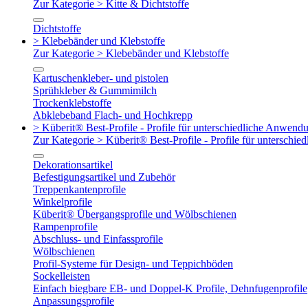
Zur Kategorie > Kitte & Dichtstoffe
Dichtstoffe
> Klebebänder und Klebstoffe
Zur Kategorie > Klebebänder und Klebstoffe
Kartuschenkleber- und pistolen
Sprühkleber & Gummimilch
Trockenklebstoffe
Abklebeband Flach- und Hochkrepp
> Küberit® Best-Profile - Profile für unterschiedliche Anwend
Zur Kategorie > Küberit® Best-Profile - Profile für untersch
Dekorationsartikel
Befestigungsartikel und Zubehör
Treppenkantenprofile
Winkelprofile
Küberit® Übergangsprofile und Wölbschienen
Rampenprofile
Abschluss- und Einfassprofile
Wölbschienen
Profil-Systeme für Design- und Teppichböden
Sockelleisten
Einfach biegbare EB- und Doppel-K Profile, Dehnfugenprofile
Anpassungsprofile