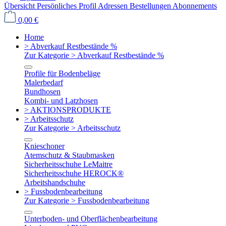
Übersicht
Persönliches Profil
Adressen
Bestellungen
Abonnements
0,00 €
Home
> Abverkauf Restbestände %
Zur Kategorie > Abverkauf Restbestände %
Profile für Bodenbeläge
Malerbedarf
Bundhosen
Kombi- und Latzhosen
> AKTIONSPRODUKTE
> Arbeitsschutz
Zur Kategorie > Arbeitsschutz
Knieschoner
Atemschutz & Staubmasken
Sicherheitsschuhe LeMaitre
Sicherheitsschuhe HEROCK®
Arbeitshandschuhe
> Fussbodenbearbeitung
Zur Kategorie > Fussbodenbearbeitung
Unterboden- und Oberflächenbearbeitung