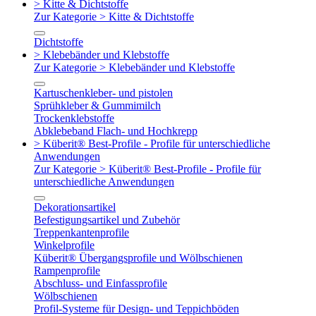
> Kitte & Dichtstoffe
Zur Kategorie > Kitte & Dichtstoffe
Dichtstoffe
> Klebebänder und Klebstoffe
Zur Kategorie > Klebebänder und Klebstoffe
Kartuschenkleber- und pistolen
Sprühkleber & Gummimilch
Trockenklebstoffe
Abklebeband Flach- und Hochkrepp
> Küberit® Best-Profile - Profile für unterschiedliche
Anwendungen
Zur Kategorie > Küberit® Best-Profile - Profile für
unterschiedliche Anwendungen
Dekorationsartikel
Befestigungsartikel und Zubehör
Treppenkantenprofile
Winkelprofile
Küberit® Übergangsprofile und Wölbschienen
Rampenprofile
Abschluss- und Einfassprofile
Wölbschienen
Profil-Systeme für Design- und Teppichböden