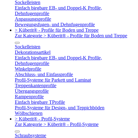
Sockelleisten
Einfach biegbare EB- und Doppel-K Profile,
Dehnfugenprofile
Anpassungsprofile
Bewegungsfugen- und Dehnfugenprofile
> Küberit® - Profile für Boden und Treppe
Zur Kategorie > Küberit® - Profile für Boden und Treppe
Sockelleisten
Dekorationsartikel
Einfach biegbare EB- und Doppel-K Profile,
Dehnfugenprofile
Winkelprofile
Abschluss- und Einfassprofile
Profil-Systeme für Parkett und Laminat
Treppenkantenprofile
Übergangsprofile
Rampenprofile
Einfach biegbare TProfile
Profil-Systeme für Design- und Teppichböden
Wölbschienen
> Küberit® - Profil-Systeme
Zur Kategorie > Küberit® - Profil-Systeme
Schraubsysteme