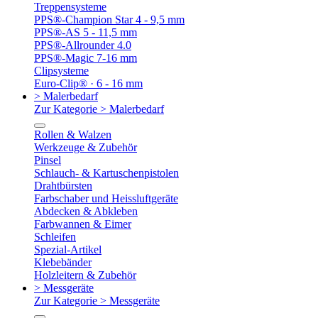
Treppensysteme
PPS®-Champion Star 4 - 9,5 mm
PPS®-AS 5 - 11,5 mm
PPS®-Allrounder 4.0
PPS®-Magic 7-16 mm
Clipsysteme
Euro-Clip® · 6 - 16 mm
> Malerbedarf
Zur Kategorie > Malerbedarf
Rollen & Walzen
Werkzeuge & Zubehör
Pinsel
Schlauch- & Kartuschenpistolen
Drahtbürsten
Farbschaber und Heissluftgeräte
Abdecken & Abkleben
Farbwannen & Eimer
Schleifen
Spezial-Artikel
Klebebänder
Holzleitern & Zubehör
> Messgeräte
Zur Kategorie > Messgeräte