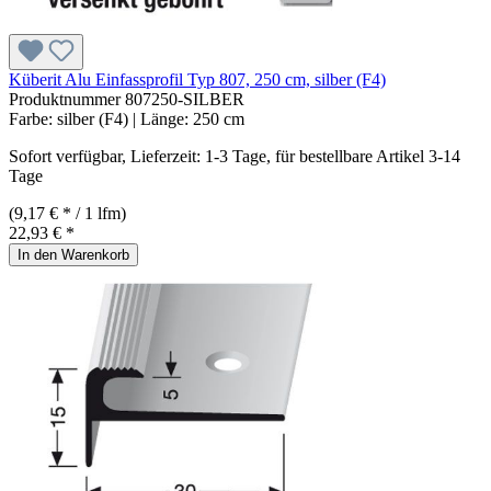
Küberit Alu Einfassprofil Typ 807, 250 cm, silber (F4)
Produktnummer
807250-SILBER
Farbe:
silber (F4)
| Länge:
250 cm
Sofort verfügbar, Lieferzeit: 1-3 Tage, für bestellbare Artikel 3-14
Tage
(9,17 € * / 1 lfm)
22,93 € *
In den Warenkorb