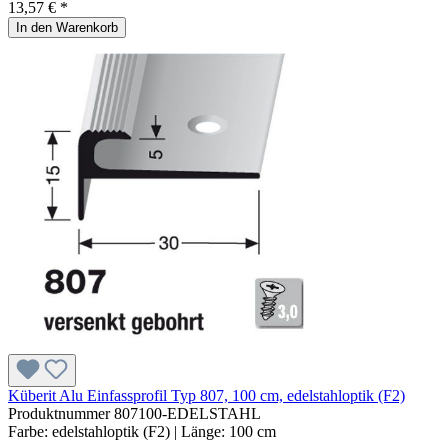
13,57 € *
In den Warenkorb
Küberit Alu Einfassprofil Typ 807, 100 cm, edelstahloptik (F2)
Produktnummer
807100-EDELSTAHL
Farbe:
edelstahloptik (F2)
| Länge:
100 cm