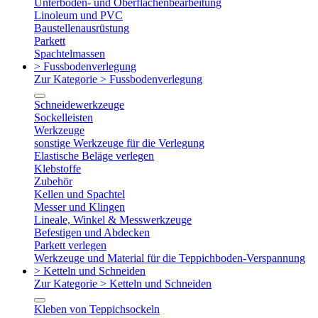
Unterboden- und Oberflächenbearbeitung
Linoleum und PVC
Baustellenausrüstung
Parkett
Spachtelmassen
> Fussbodenverlegung
Zur Kategorie > Fussbodenverlegung
Schneidewerkzeuge
Sockelleisten
Werkzeuge
sonstige Werkzeuge für die Verlegung
Elastische Beläge verlegen
Klebstoffe
Zubehör
Kellen und Spachtel
Messer und Klingen
Lineale, Winkel & Messwerkzeuge
Befestigen und Abdecken
Parkett verlegen
Werkzeuge und Material für die Teppichboden-Verspannung
> Ketteln und Schneiden
Zur Kategorie > Ketteln und Schneiden
Kleben von Teppichsockeln