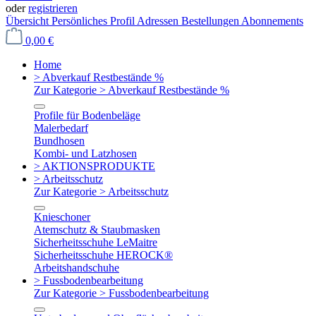
oder
registrieren
Übersicht
Persönliches Profil
Adressen
Bestellungen
Abonnements
0,00 €
Home
> Abverkauf Restbestände %
Zur Kategorie > Abverkauf Restbestände %
Profile für Bodenbeläge
Malerbedarf
Bundhosen
Kombi- und Latzhosen
> AKTIONSPRODUKTE
> Arbeitsschutz
Zur Kategorie > Arbeitsschutz
Knieschoner
Atemschutz & Staubmasken
Sicherheitsschuhe LeMaitre
Sicherheitsschuhe HEROCK®
Arbeitshandschuhe
> Fussbodenbearbeitung
Zur Kategorie > Fussbodenbearbeitung