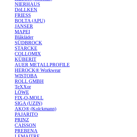
NIERHAUS
DöLLKEN
FRIESS
BOLTA (APU)
JANSER
MAPEI
Blåkläder
SÜDBROCK
STARCKE
COLLOMIX
KÜBERIT
AUER METALLPROFILE
HEROCK® Workwear
WISTOBA
ROLL GMBH
TeXXor
LÖWE
FIX-O-MOLL
SIGA (UZIN)
AKO® (Kolckmann)
PAJARITO
PRINZ
CAISSON
PREBENA
LEMAITRE