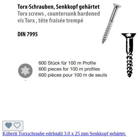
Küberit Torxschraube edelstahl 3.0 x 25 mm Senkkopf gehärtet.