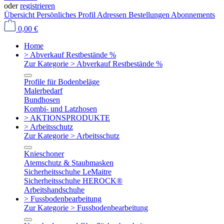
oder
registrieren
Übersicht
Persönliches Profil
Adressen
Bestellungen
Abonnements
0,00 €
Home
> Abverkauf Restbestände %
Zur Kategorie > Abverkauf Restbestände %
Profile für Bodenbeläge
Malerbedarf
Bundhosen
Kombi- und Latzhosen
> AKTIONSPRODUKTE
> Arbeitsschutz
Zur Kategorie > Arbeitsschutz
Knieschoner
Atemschutz & Staubmasken
Sicherheitsschuhe LeMaitre
Sicherheitsschuhe HEROCK®
Arbeitshandschuhe
> Fussbodenbearbeitung
Zur Kategorie > Fussbodenbearbeitung