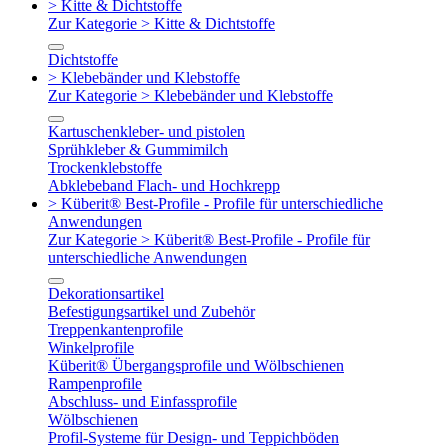
> Kitte & Dichtstoffe
Zur Kategorie > Kitte & Dichtstoffe
Dichtstoffe
> Klebebänder und Klebstoffe
Zur Kategorie > Klebebänder und Klebstoffe
Kartuschenkleber- und pistolen
Sprühkleber & Gummimilch
Trockenklebstoffe
Abklebeband Flach- und Hochkrepp
> Küberit® Best-Profile - Profile für unterschiedliche
Anwendungen
Zur Kategorie > Küberit® Best-Profile - Profile für
unterschiedliche Anwendungen
Dekorationsartikel
Befestigungsartikel und Zubehör
Treppenkantenprofile
Winkelprofile
Küberit® Übergangsprofile und Wölbschienen
Rampenprofile
Abschluss- und Einfassprofile
Wölbschienen
Profil-Systeme für Design- und Teppichböden