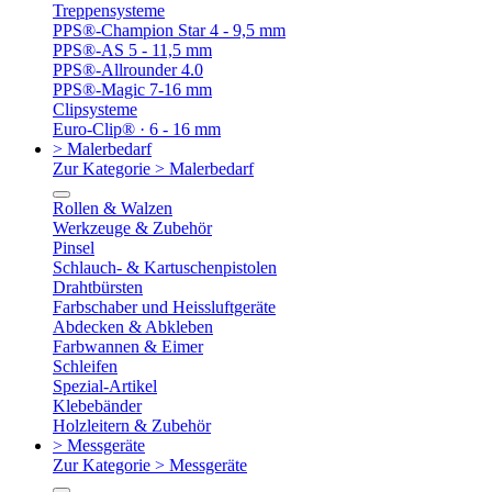
Treppensysteme
PPS®-Champion Star 4 - 9,5 mm
PPS®-AS 5 - 11,5 mm
PPS®-Allrounder 4.0
PPS®-Magic 7-16 mm
Clipsysteme
Euro-Clip® · 6 - 16 mm
> Malerbedarf
Zur Kategorie > Malerbedarf
Rollen & Walzen
Werkzeuge & Zubehör
Pinsel
Schlauch- & Kartuschenpistolen
Drahtbürsten
Farbschaber und Heissluftgeräte
Abdecken & Abkleben
Farbwannen & Eimer
Schleifen
Spezial-Artikel
Klebebänder
Holzleitern & Zubehör
> Messgeräte
Zur Kategorie > Messgeräte