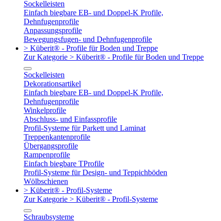
Sockelleisten
Einfach biegbare EB- und Doppel-K Profile,
Dehnfugenprofile
Anpassungsprofile
Bewegungsfugen- und Dehnfugenprofile
> Küberit® - Profile für Boden und Treppe
Zur Kategorie > Küberit® - Profile für Boden und Treppe
Sockelleisten
Dekorationsartikel
Einfach biegbare EB- und Doppel-K Profile,
Dehnfugenprofile
Winkelprofile
Abschluss- und Einfassprofile
Profil-Systeme für Parkett und Laminat
Treppenkantenprofile
Übergangsprofile
Rampenprofile
Einfach biegbare TProfile
Profil-Systeme für Design- und Teppichböden
Wölbschienen
> Küberit® - Profil-Systeme
Zur Kategorie > Küberit® - Profil-Systeme
Schraubsysteme