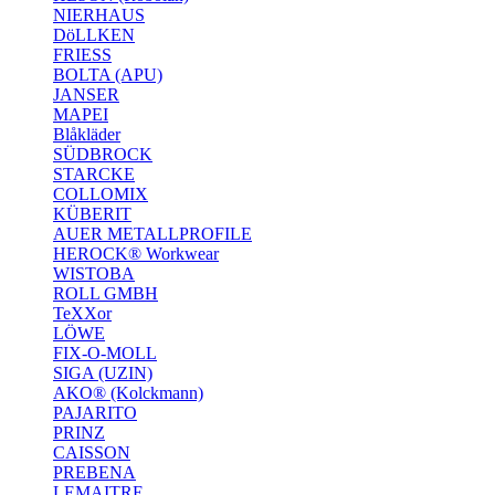
NIERHAUS
DöLLKEN
FRIESS
BOLTA (APU)
JANSER
MAPEI
Blåkläder
SÜDBROCK
STARCKE
COLLOMIX
KÜBERIT
AUER METALLPROFILE
HEROCK® Workwear
WISTOBA
ROLL GMBH
TeXXor
LÖWE
FIX-O-MOLL
SIGA (UZIN)
AKO® (Kolckmann)
PAJARITO
PRINZ
CAISSON
PREBENA
LEMAITRE