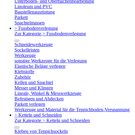
Unterboden- und Oberflächenbearbeitung
Linoleum und PVC
Baustellenausrüstung
Parkett
Spachtelmassen
> Fussbodenverlegung
Zur Kategorie > Fussbodenverlegung
Schneidewerkzeuge
Sockelleisten
Werkzeuge
sonstige Werkzeuge für die Verlegung
Elastische Beläge verlegen
Klebstoffe
Zubehör
Kellen und Spachtel
Messer und Klingen
Lineale, Winkel & Messwerkzeuge
Befestigen und Abdecken
Parkett verlegen
Werkzeuge und Material für die Teppichboden-Verspannung
> Ketteln und Schneiden
Zur Kategorie > Ketteln und Schneiden
Kleben von Teppichsockeln