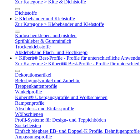
Zur Kategorie > Kitte & Dichtstoffe
Dichtstoffe
> Klebebänder und Klebstoffe
Zur Kategorie > Klebebänder und Klebstoffe
Kartuschenkleber- und pistolen
Sprühkleber & Gummimilch
Trockenklebstoffe
Abklebeband Flach- und Hochkrepp
> Küberit® Best-Profile - Profile für unterschiedliche Anwend
Zur Kategorie > Küberit® Best-Profile - Profile für untersch
Dekorationsartikel
Befestigungsartikel und Zubehör
Treppenkantenprofile
Winkelprofile
Küberit® Übergangsprofile und Wölbschienen
Rampenprofile
Abschluss- und Einfassprofile
Wölbschienen
Profil-Systeme für Design- und Teppichböden
Sockelleisten
Einfach biegbare EB- und Doppel-K Profile, Dehnfugenprofile
Anpassungsprofile