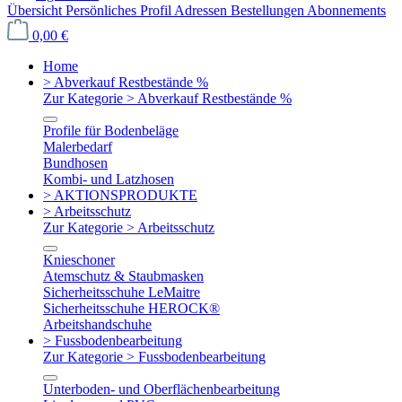
Übersicht
Persönliches Profil
Adressen
Bestellungen
Abonnements
0,00 €
Home
> Abverkauf Restbestände %
Zur Kategorie > Abverkauf Restbestände %
Profile für Bodenbeläge
Malerbedarf
Bundhosen
Kombi- und Latzhosen
> AKTIONSPRODUKTE
> Arbeitsschutz
Zur Kategorie > Arbeitsschutz
Knieschoner
Atemschutz & Staubmasken
Sicherheitsschuhe LeMaitre
Sicherheitsschuhe HEROCK®
Arbeitshandschuhe
> Fussbodenbearbeitung
Zur Kategorie > Fussbodenbearbeitung
Unterboden- und Oberflächenbearbeitung