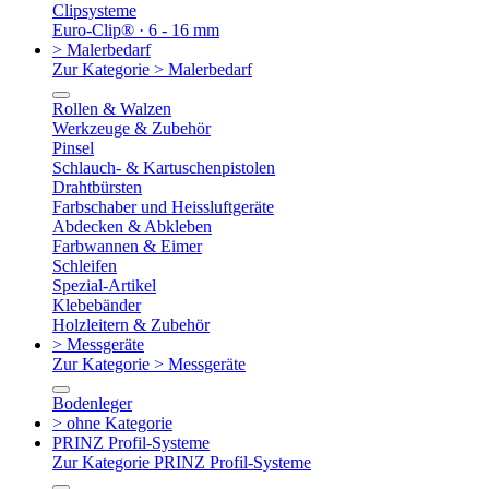
Clipsysteme
Euro-Clip® · 6 - 16 mm
> Malerbedarf
Zur Kategorie > Malerbedarf
Rollen & Walzen
Werkzeuge & Zubehör
Pinsel
Schlauch- & Kartuschenpistolen
Drahtbürsten
Farbschaber und Heissluftgeräte
Abdecken & Abkleben
Farbwannen & Eimer
Schleifen
Spezial-Artikel
Klebebänder
Holzleitern & Zubehör
> Messgeräte
Zur Kategorie > Messgeräte
Bodenleger
> ohne Kategorie
PRINZ Profil-Systeme
Zur Kategorie PRINZ Profil-Systeme