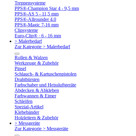
Treppensysteme
PPS®-Champion Star 4 - 9,5 mm
PPS®-AS 5 - 11,5 mm
PPS®-Allrounder 4.0
PPS®-Magic 7-16 mm
Clipsysteme
Euro-Clip® · 6 - 16 mm
> Malerbedarf
Zur Kategorie > Malerbedarf
Rollen & Walzen
Werkzeuge & Zubehör
Pinsel
Schlauch- & Kartuschenpistolen
Drahtbürsten
Farbschaber und Heissluftgeräte
Abdecken & Abkleben
Farbwannen & Eimer
Schleifen
Spezial-Artikel
Klebebänder
Holzleitern & Zubehör
> Messgeräte
Zur Kategorie > Messgeräte