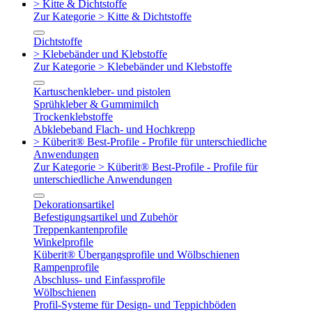
> Kitte & Dichtstoffe
Zur Kategorie > Kitte & Dichtstoffe
Dichtstoffe
> Klebebänder und Klebstoffe
Zur Kategorie > Klebebänder und Klebstoffe
Kartuschenkleber- und pistolen
Sprühkleber & Gummimilch
Trockenklebstoffe
Abklebeband Flach- und Hochkrepp
> Küberit® Best-Profile - Profile für unterschiedliche
Anwendungen
Zur Kategorie > Küberit® Best-Profile - Profile für
unterschiedliche Anwendungen
Dekorationsartikel
Befestigungsartikel und Zubehör
Treppenkantenprofile
Winkelprofile
Küberit® Übergangsprofile und Wölbschienen
Rampenprofile
Abschluss- und Einfassprofile
Wölbschienen
Profil-Systeme für Design- und Teppichböden