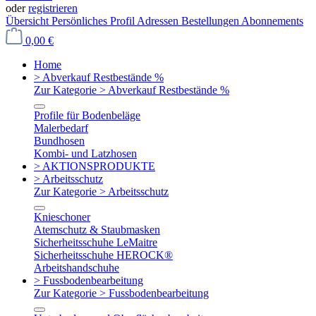
oder
registrieren
Übersicht
Persönliches Profil
Adressen
Bestellungen
Abonnements
0,00 €
Home
> Abverkauf Restbestände %
Zur Kategorie > Abverkauf Restbestände %
Profile für Bodenbeläge
Malerbedarf
Bundhosen
Kombi- und Latzhosen
> AKTIONSPRODUKTE
> Arbeitsschutz
Zur Kategorie > Arbeitsschutz
Knieschoner
Atemschutz & Staubmasken
Sicherheitsschuhe LeMaitre
Sicherheitsschuhe HEROCK®
Arbeitshandschuhe
> Fussbodenbearbeitung
Zur Kategorie > Fussbodenbearbeitung