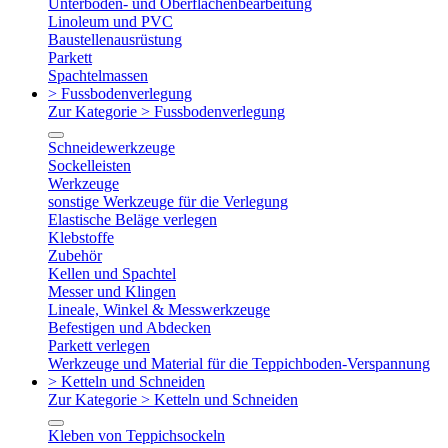
Unterboden- und Oberflächenbearbeitung
Linoleum und PVC
Baustellenausrüstung
Parkett
Spachtelmassen
> Fussbodenverlegung
Zur Kategorie > Fussbodenverlegung
Schneidewerkzeuge
Sockelleisten
Werkzeuge
sonstige Werkzeuge für die Verlegung
Elastische Beläge verlegen
Klebstoffe
Zubehör
Kellen und Spachtel
Messer und Klingen
Lineale, Winkel & Messwerkzeuge
Befestigen und Abdecken
Parkett verlegen
Werkzeuge und Material für die Teppichboden-Verspannung
> Ketteln und Schneiden
Zur Kategorie > Ketteln und Schneiden
Kleben von Teppichsockeln