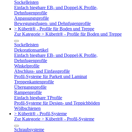
Sockelleisten
Einfach biegbare EB- und Doppel-K Profile,
Dehnfugenprofile
Anpassungsprofile
Bewegungsfugen- und Dehnfugenprofile
> Küberit® - Profile für Boden und Treppe
Zur Kategorie > Küberit® - Profile für Boden und Treppe
Sockelleisten
Dekorationsartikel
Einfach biegbare EB- und Doppel-K Profile,
Dehnfugenprofile
Winkelprofile
Abschluss- und Einfassprofile
Profil-Systeme für Parkett und Laminat
Treppenkantenprofile
Übergangsprofile
Rampenprofile
Einfach biegbare TProfile
Profil-Systeme für Design- und Teppichböden
Wölbschienen
> Küberit® - Profil-Systeme
Zur Kategorie > Küberit® - Profil-Systeme
Schraubsysteme