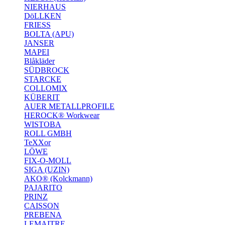
NIERHAUS
DöLLKEN
FRIESS
BOLTA (APU)
JANSER
MAPEI
Blåkläder
SÜDBROCK
STARCKE
COLLOMIX
KÜBERIT
AUER METALLPROFILE
HEROCK® Workwear
WISTOBA
ROLL GMBH
TeXXor
LÖWE
FIX-O-MOLL
SIGA (UZIN)
AKO® (Kolckmann)
PAJARITO
PRINZ
CAISSON
PREBENA
LEMAITRE