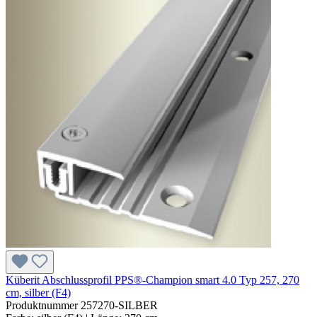
Küberit Abschlussprofil PPS®-Champion smart 4.0 Typ 257, 270
cm, silber (F4)
Produktnummer
257270-SILBER