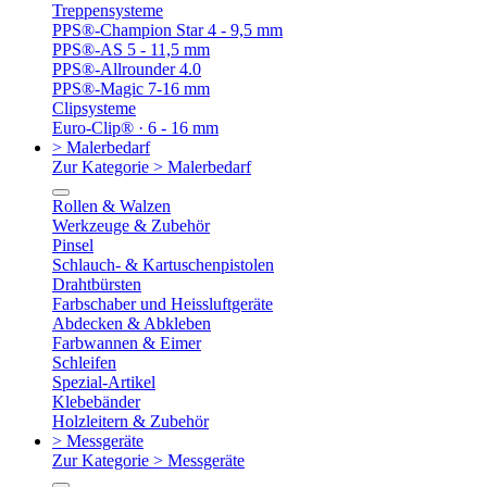
Treppensysteme
PPS®-Champion Star 4 - 9,5 mm
PPS®-AS 5 - 11,5 mm
PPS®-Allrounder 4.0
PPS®-Magic 7-16 mm
Clipsysteme
Euro-Clip® · 6 - 16 mm
> Malerbedarf
Zur Kategorie > Malerbedarf
Rollen & Walzen
Werkzeuge & Zubehör
Pinsel
Schlauch- & Kartuschenpistolen
Drahtbürsten
Farbschaber und Heissluftgeräte
Abdecken & Abkleben
Farbwannen & Eimer
Schleifen
Spezial-Artikel
Klebebänder
Holzleitern & Zubehör
> Messgeräte
Zur Kategorie > Messgeräte