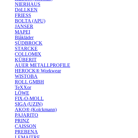
NIERHAUS
DöLLKEN
FRIESS
BOLTA (APU)
JANSER
MAPEI
Blåkläder
SÜDBROCK
STARCKE
COLLOMIX
KÜBERIT
AUER METALLPROFILE
HEROCK® Workwear
WISTOBA
ROLL GMBH
TeXXor
LÖWE
FIX-O-MOLL
SIGA (UZIN)
AKO® (Kolckmann)
PAJARITO
PRINZ
CAISSON
PREBENA
LEMAITRE