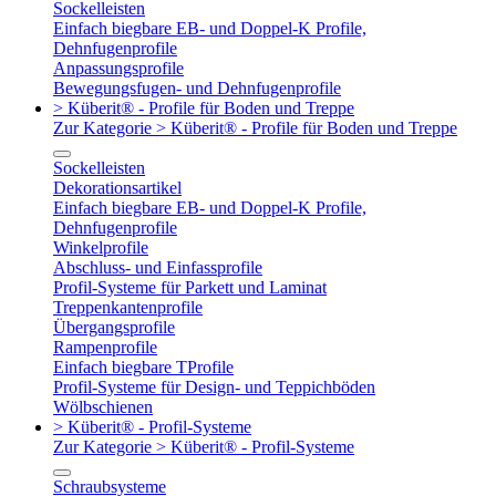
Sockelleisten
Einfach biegbare EB- und Doppel-K Profile,
Dehnfugenprofile
Anpassungsprofile
Bewegungsfugen- und Dehnfugenprofile
> Küberit® - Profile für Boden und Treppe
Zur Kategorie > Küberit® - Profile für Boden und Treppe
Sockelleisten
Dekorationsartikel
Einfach biegbare EB- und Doppel-K Profile,
Dehnfugenprofile
Winkelprofile
Abschluss- und Einfassprofile
Profil-Systeme für Parkett und Laminat
Treppenkantenprofile
Übergangsprofile
Rampenprofile
Einfach biegbare TProfile
Profil-Systeme für Design- und Teppichböden
Wölbschienen
> Küberit® - Profil-Systeme
Zur Kategorie > Küberit® - Profil-Systeme
Schraubsysteme