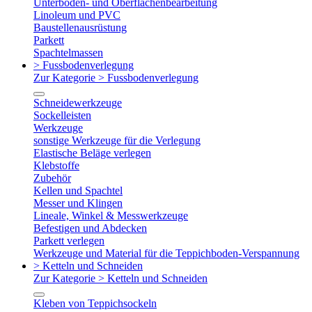
Unterboden- und Oberflächenbearbeitung
Linoleum und PVC
Baustellenausrüstung
Parkett
Spachtelmassen
> Fussbodenverlegung
Zur Kategorie > Fussbodenverlegung
Schneidewerkzeuge
Sockelleisten
Werkzeuge
sonstige Werkzeuge für die Verlegung
Elastische Beläge verlegen
Klebstoffe
Zubehör
Kellen und Spachtel
Messer und Klingen
Lineale, Winkel & Messwerkzeuge
Befestigen und Abdecken
Parkett verlegen
Werkzeuge und Material für die Teppichboden-Verspannung
> Ketteln und Schneiden
Zur Kategorie > Ketteln und Schneiden
Kleben von Teppichsockeln