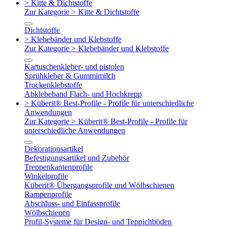
> Kitte & Dichtstoffe
Zur Kategorie > Kitte & Dichtstoffe
Dichtstoffe
> Klebebänder und Klebstoffe
Zur Kategorie > Klebebänder und Klebstoffe
Kartuschenkleber- und pistolen
Sprühkleber & Gummimilch
Trockenklebstoffe
Abklebeband Flach- und Hochkrepp
> Küberit® Best-Profile - Profile für unterschiedliche
Anwendungen
Zur Kategorie > Küberit® Best-Profile - Profile für
unterschiedliche Anwendungen
Dekorationsartikel
Befestigungsartikel und Zubehör
Treppenkantenprofile
Winkelprofile
Küberit® Übergangsprofile und Wölbschienen
Rampenprofile
Abschluss- und Einfassprofile
Wölbschienen
Profil-Systeme für Design- und Teppichböden