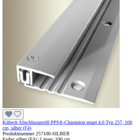
Küberit Abschlussprofil PPS®-Champion smart 4.0 Typ 257, 100
cm, silber (F4)
Produktnummer
257100-SILBER
Farbe:
silber (F4)
| Länge:
100 cm