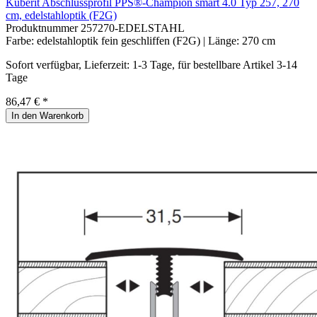
Küberit Abschlussprofil PPS®-Champion smart 4.0 Typ 257, 270
cm, edelstahloptik (F2G)
Produktnummer
257270-EDELSTAHL
Farbe:
edelstahloptik fein geschliffen (F2G)
| Länge:
270 cm
Sofort verfügbar, Lieferzeit: 1-3 Tage, für bestellbare Artikel 3-14
Tage
86,47 € *
In den Warenkorb