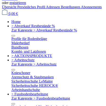
oder
registrieren
Übersicht
Persönliches Profil
Adressen
Bestellungen
Abonnements
0,00 €
Home
> Abverkauf Restbestände %
Zur Kategorie > Abverkauf Restbestände %
Profile für Bodenbeläge
Malerbedarf
Bundhosen
Kombi- und Latzhosen
> AKTIONSPRODUKTE
> Arbeitsschutz
Zur Kategorie > Arbeitsschutz
Knieschoner
Atemschutz & Staubmasken
Sicherheitsschuhe LeMaitre
Sicherheitsschuhe HEROCK®
Arbeitshandschuhe
> Fussbodenbearbeitung
Zur Kategorie > Fussbodenbearbeitung