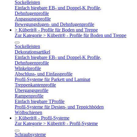
Sockelleisten
Einfach biegbare EB- und Doppel-K Profile,
Dehnfugenprofile
Anpassungsprofile
Bewegungsfugen- und Dehnfugenprofile
> Küberit® - Profile für Boden und Treppe
Zur Kategorie > Küberit® - Profile für Boden und Treppe
Sockelleisten
Dekorationsartikel
Einfach biegbare EB- und Doppel-K Profile,
Dehnfugenprofile
Winkelprofile
Abschluss- und Einfassprofile
Profil-Systeme für Parkett und Laminat
Treppenkantenprofile
Übergangsprofile
Rampenprofile
Einfach biegbare TProfile
Profil-Systeme für Design- und Teppichböden
Wölbschienen
> Küberit® - Profil-Systeme
Zur Kategorie > Küberit® - Profil-Systeme
Schraubsysteme