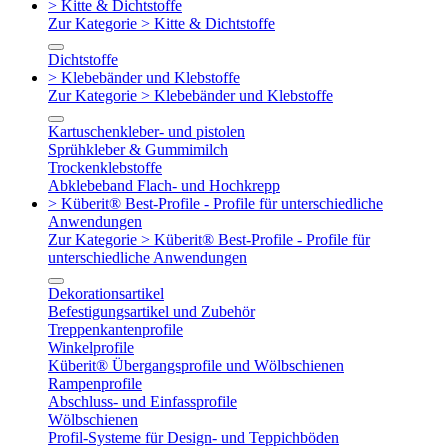
> Kitte & Dichtstoffe
Zur Kategorie > Kitte & Dichtstoffe
Dichtstoffe
> Klebebänder und Klebstoffe
Zur Kategorie > Klebebänder und Klebstoffe
Kartuschenkleber- und pistolen
Sprühkleber & Gummimilch
Trockenklebstoffe
Abklebeband Flach- und Hochkrepp
> Küberit® Best-Profile - Profile für unterschiedliche
Anwendungen
Zur Kategorie > Küberit® Best-Profile - Profile für
unterschiedliche Anwendungen
Dekorationsartikel
Befestigungsartikel und Zubehör
Treppenkantenprofile
Winkelprofile
Küberit® Übergangsprofile und Wölbschienen
Rampenprofile
Abschluss- und Einfassprofile
Wölbschienen
Profil-Systeme für Design- und Teppichböden