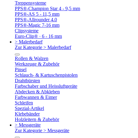
Treppensysteme
PPS®-Champion Star 4 - 9,5 mm
PPS®-AS 5 - 11,5 mm
PPS®-Allrounder 4.0
PPS®-Magic 7-16 mm
Clipsysteme
Euro-Clip® · 6 - 16 mm
> Malerbedarf
Zur Kategorie > Malerbedarf
Rollen & Walzen
Werkzeuge & Zubehör
Pinsel
Schlauch- & Kartuschenpistolen
Drahtbürsten
Farbschaber und Heissluftgeräte
Abdecken & Abkleben
Farbwannen & Eimer
Schleifen
Spezial-Artikel
Klebebänder
Holzleitern & Zubehör
> Messgeräte
Zur Kategorie > Messgeräte