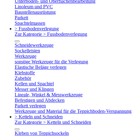
Unterboden- und Oberflächenbearbeitung
Linoleum und PVC
Baustellenausrüstung
Parkett
Spachtelmassen
> Fussbodenverlegung
Zur Kategorie > Fussbodenverlegung
Schneidewerkzeuge
Sockelleisten
Werkzeuge
sonstige Werkzeuge für die Verlegung
Elastische Beläge verlegen
Klebstoffe
Zubehör
Kellen und Spachtel
Messer und Klingen
Lineale, Winkel & Messwerkzeuge
Befestigen und Abdecken
Parkett verlegen
Werkzeuge und Material für die Teppichboden-Verspannung
> Ketteln und Schneiden
Zur Kategorie > Ketteln und Schneiden
Kleben von Teppichsockeln