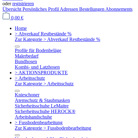
oder
registrieren
Übersicht
Persönliches Profil
Adressen
Bestellungen
Abonnements
0,00 €
Home
> Abverkauf Restbestände %
Zur Kategorie > Abverkauf Restbestände %
Profile für Bodenbeläge
Malerbedarf
Bundhosen
Kombi- und Latzhosen
> AKTIONSPRODUKTE
> Arbeitsschutz
Zur Kategorie > Arbeitsschutz
Knieschoner
Atemschutz & Staubmasken
Sicherheitsschuhe LeMaitre
Sicherheitsschuhe HEROCK®
Arbeitshandschuhe
> Fussbodenbearbeitung
Zur Kategorie > Fussbodenbearbeitung