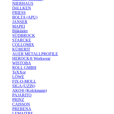
NIERHAUS
DöLLKEN
FRIESS
BOLTA (APU)
JANSER
MAPEI
Blåkläder
SÜDBROCK
STARCKE
COLLOMIX
KÜBERIT
AUER METALLPROFILE
HEROCK® Workwear
WISTOBA
ROLL GMBH
TeXXor
LÖWE
FIX-O-MOLL
SIGA (UZIN)
AKO® (Kolckmann)
PAJARITO
PRINZ
CAISSON
PREBENA
LEMAITRE