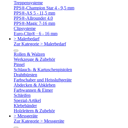
Treppensysteme
PPS®-Champion Star 4 - 9,5 mm
PPS®-AS 5 - 11,5 mm
PPS®-Allrounder 4.0
PPS®-Magic 7-16 mm
Clipsysteme
Euro-Clip® · 6 - 16 mm
> Malerbedarf
Zur Kategorie > Malerbedarf
Rollen & Walzen
Werkzeuge & Zubehör
Pinsel
Schlauch- & Kartuschenpistolen
Drahtbürsten
Farbschaber und Heissluftgeräte
Abdecken & Abkleben
Farbwannen & Eimer
Schleifen
Spezial-Artikel
Klebebänder
Holzleitern & Zubehör
> Messgeräte
Zur Kategorie > Messgeräte