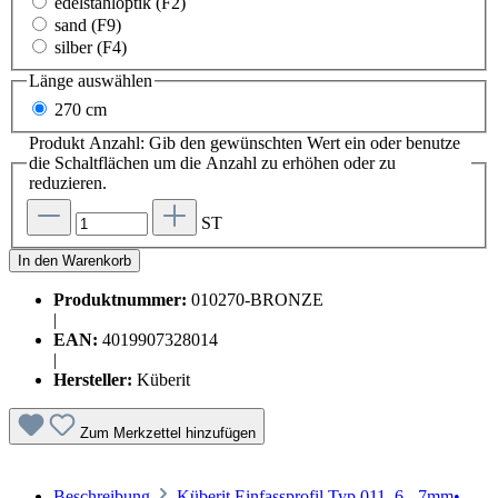
edelstahloptik (F2)
sand (F9)
silber (F4)
Länge
auswählen
270 cm
Produkt Anzahl: Gib den gewünschten Wert ein oder benutze
die Schaltflächen um die Anzahl zu erhöhen oder zu
reduzieren.
ST
In den Warenkorb
Produktnummer:
010270-BRONZE
|
EAN:
4019907328014
|
Hersteller:
Küberit
Zum Merkzettel hinzufügen
Beschreibung
Küberit Einfassprofil Typ 011, 6 - 7mm•