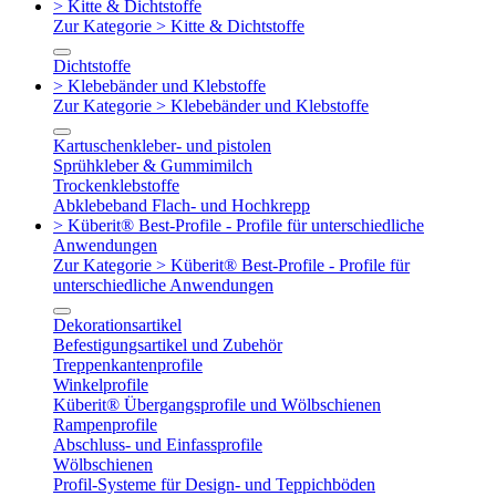
> Kitte & Dichtstoffe
Zur Kategorie > Kitte & Dichtstoffe
Dichtstoffe
> Klebebänder und Klebstoffe
Zur Kategorie > Klebebänder und Klebstoffe
Kartuschenkleber- und pistolen
Sprühkleber & Gummimilch
Trockenklebstoffe
Abklebeband Flach- und Hochkrepp
> Küberit® Best-Profile - Profile für unterschiedliche
Anwendungen
Zur Kategorie > Küberit® Best-Profile - Profile für
unterschiedliche Anwendungen
Dekorationsartikel
Befestigungsartikel und Zubehör
Treppenkantenprofile
Winkelprofile
Küberit® Übergangsprofile und Wölbschienen
Rampenprofile
Abschluss- und Einfassprofile
Wölbschienen
Profil-Systeme für Design- und Teppichböden