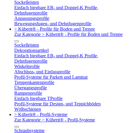
Sockelleisten
Einfach biegbare EB- und Doppel-K Profile,
Dehnfugenprofile
Anpassungsprofile
Bewegungsfugen- und Dehnfugenprofile
> Küberit® - Profile für Boden und Treppe
Zur Kategorie > Küberit® - Profile für Boden und Treppe
Sockelleisten
Dekorationsartikel
Einfach biegbare EB- und Doppel-K Profile,
Dehnfugenprofile
Winkelprofile
Abschluss- und Einfassprofile
Profil-Systeme für Parkett und Laminat
Treppenkantenprofile
Übergangsprofile
Rampenprofile
Einfach biegbare TProfile
Profil-Systeme für Design- und Teppichböden
Wölbschienen
> Küberit® - Profil-Systeme
Zur Kategorie > Küberit® - Profil-Systeme
Schraubsysteme