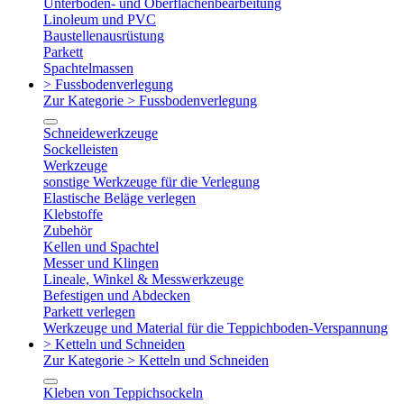
Unterboden- und Oberflächenbearbeitung
Linoleum und PVC
Baustellenausrüstung
Parkett
Spachtelmassen
> Fussbodenverlegung
Zur Kategorie > Fussbodenverlegung
Schneidewerkzeuge
Sockelleisten
Werkzeuge
sonstige Werkzeuge für die Verlegung
Elastische Beläge verlegen
Klebstoffe
Zubehör
Kellen und Spachtel
Messer und Klingen
Lineale, Winkel & Messwerkzeuge
Befestigen und Abdecken
Parkett verlegen
Werkzeuge und Material für die Teppichboden-Verspannung
> Ketteln und Schneiden
Zur Kategorie > Ketteln und Schneiden
Kleben von Teppichsockeln