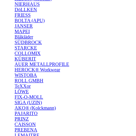
NIERHAUS
DöLLKEN
FRIESS
BOLTA (APU)
JANSER
MAPEI
Blåkläder
SÜDBROCK
STARCKE
COLLOMIX
KÜBERIT
AUER METALLPROFILE
HEROCK® Workwear
WISTOBA
ROLL GMBH
TeXXor
LÖWE
FIX-O-MOLL
SIGA (UZIN)
AKO® (Kolckmann)
PAJARITO
PRINZ
CAISSON
PREBENA
LEMAITRE