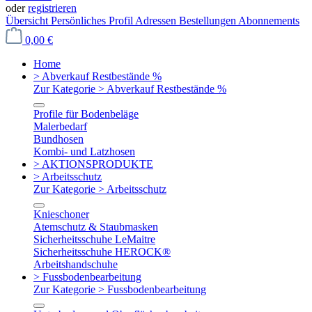
oder
registrieren
Übersicht
Persönliches Profil
Adressen
Bestellungen
Abonnements
0,00 €
Home
> Abverkauf Restbestände %
Zur Kategorie > Abverkauf Restbestände %
Profile für Bodenbeläge
Malerbedarf
Bundhosen
Kombi- und Latzhosen
> AKTIONSPRODUKTE
> Arbeitsschutz
Zur Kategorie > Arbeitsschutz
Knieschoner
Atemschutz & Staubmasken
Sicherheitsschuhe LeMaitre
Sicherheitsschuhe HEROCK®
Arbeitshandschuhe
> Fussbodenbearbeitung
Zur Kategorie > Fussbodenbearbeitung