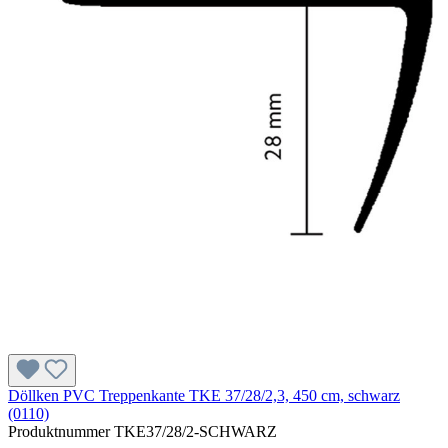
Döllken PVC Treppenkante TKE 37/28/2,3, 450 cm, schwarz
(0110)
Produktnummer
TKE37/28/2-SCHWARZ