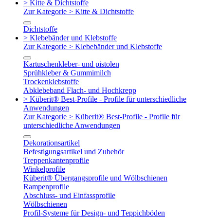
> Kitte & Dichtstoffe
Zur Kategorie > Kitte & Dichtstoffe
Dichtstoffe
> Klebebänder und Klebstoffe
Zur Kategorie > Klebebänder und Klebstoffe
Kartuschenkleber- und pistolen
Sprühkleber & Gummimilch
Trockenklebstoffe
Abklebeband Flach- und Hochkrepp
> Küberit® Best-Profile - Profile für unterschiedliche
Anwendungen
Zur Kategorie > Küberit® Best-Profile - Profile für
unterschiedliche Anwendungen
Dekorationsartikel
Befestigungsartikel und Zubehör
Treppenkantenprofile
Winkelprofile
Küberit® Übergangsprofile und Wölbschienen
Rampenprofile
Abschluss- und Einfassprofile
Wölbschienen
Profil-Systeme für Design- und Teppichböden