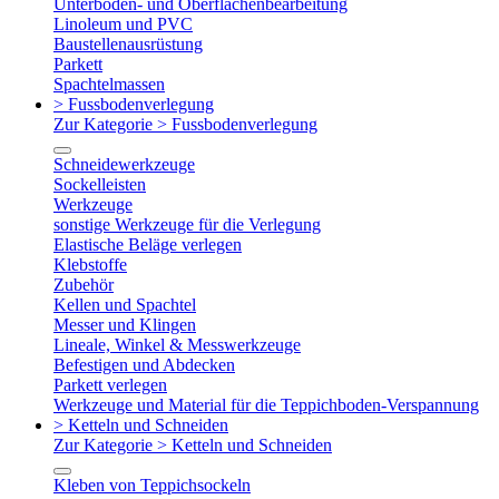
Unterboden- und Oberflächenbearbeitung
Linoleum und PVC
Baustellenausrüstung
Parkett
Spachtelmassen
> Fussbodenverlegung
Zur Kategorie > Fussbodenverlegung
Schneidewerkzeuge
Sockelleisten
Werkzeuge
sonstige Werkzeuge für die Verlegung
Elastische Beläge verlegen
Klebstoffe
Zubehör
Kellen und Spachtel
Messer und Klingen
Lineale, Winkel & Messwerkzeuge
Befestigen und Abdecken
Parkett verlegen
Werkzeuge und Material für die Teppichboden-Verspannung
> Ketteln und Schneiden
Zur Kategorie > Ketteln und Schneiden
Kleben von Teppichsockeln