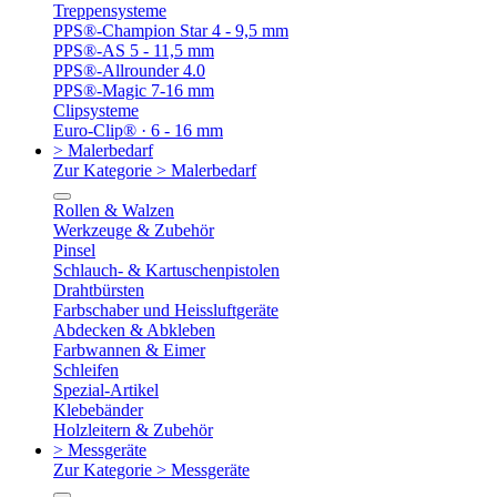
Treppensysteme
PPS®-Champion Star 4 - 9,5 mm
PPS®-AS 5 - 11,5 mm
PPS®-Allrounder 4.0
PPS®-Magic 7-16 mm
Clipsysteme
Euro-Clip® · 6 - 16 mm
> Malerbedarf
Zur Kategorie > Malerbedarf
Rollen & Walzen
Werkzeuge & Zubehör
Pinsel
Schlauch- & Kartuschenpistolen
Drahtbürsten
Farbschaber und Heissluftgeräte
Abdecken & Abkleben
Farbwannen & Eimer
Schleifen
Spezial-Artikel
Klebebänder
Holzleitern & Zubehör
> Messgeräte
Zur Kategorie > Messgeräte