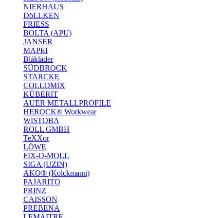
NIERHAUS
DöLLKEN
FRIESS
BOLTA (APU)
JANSER
MAPEI
Blåkläder
SÜDBROCK
STARCKE
COLLOMIX
KÜBERIT
AUER METALLPROFILE
HEROCK® Workwear
WISTOBA
ROLL GMBH
TeXXor
LÖWE
FIX-O-MOLL
SIGA (UZIN)
AKO® (Kolckmann)
PAJARITO
PRINZ
CAISSON
PREBENA
LEMAITRE