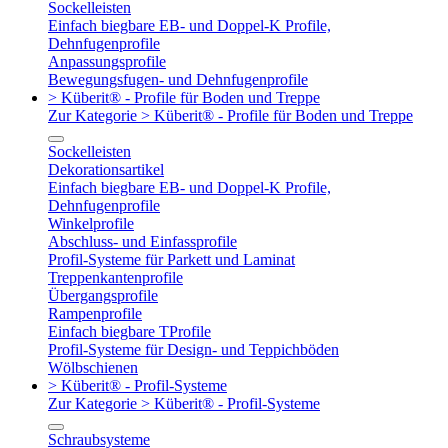
Sockelleisten
Einfach biegbare EB- und Doppel-K Profile,
Dehnfugenprofile
Anpassungsprofile
Bewegungsfugen- und Dehnfugenprofile
> Küberit® - Profile für Boden und Treppe
Zur Kategorie > Küberit® - Profile für Boden und Treppe
Sockelleisten
Dekorationsartikel
Einfach biegbare EB- und Doppel-K Profile,
Dehnfugenprofile
Winkelprofile
Abschluss- und Einfassprofile
Profil-Systeme für Parkett und Laminat
Treppenkantenprofile
Übergangsprofile
Rampenprofile
Einfach biegbare TProfile
Profil-Systeme für Design- und Teppichböden
Wölbschienen
> Küberit® - Profil-Systeme
Zur Kategorie > Küberit® - Profil-Systeme
Schraubsysteme