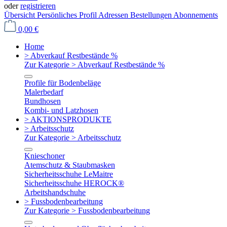
oder
registrieren
Übersicht
Persönliches Profil
Adressen
Bestellungen
Abonnements
0,00 €
Home
> Abverkauf Restbestände %
Zur Kategorie > Abverkauf Restbestände %
Profile für Bodenbeläge
Malerbedarf
Bundhosen
Kombi- und Latzhosen
> AKTIONSPRODUKTE
> Arbeitsschutz
Zur Kategorie > Arbeitsschutz
Knieschoner
Atemschutz & Staubmasken
Sicherheitsschuhe LeMaitre
Sicherheitsschuhe HEROCK®
Arbeitshandschuhe
> Fussbodenbearbeitung
Zur Kategorie > Fussbodenbearbeitung