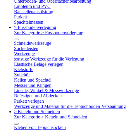
Unterboden- und Oberflächenbearbeitung
Linoleum und PVC
Baustellenausrüstung
Parkett
Spachtelmassen
> Fussbodenverlegung
Zur Kategorie > Fussbodenverlegung
Schneidewerkzeuge
Sockelleisten
Werkzeuge
sonstige Werkzeuge für die Verlegung
Elastische Beläge verlegen
Klebstoffe
Zubehör
Kellen und Spachtel
Messer und Klingen
Lineale, Winkel & Messwerkzeuge
Befestigen und Abdecken
Parkett verlegen
Werkzeuge und Material für die Teppichboden-Verspannung
> Ketteln und Schneiden
Zur Kategorie > Ketteln und Schneiden
Kleben von Teppichsockeln