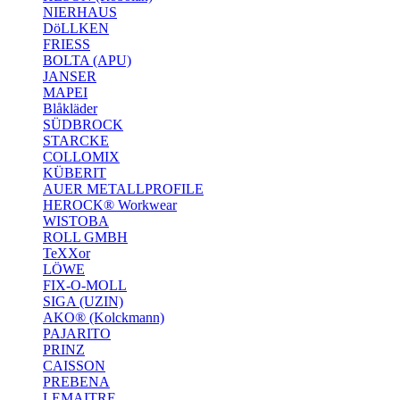
NIERHAUS
DöLLKEN
FRIESS
BOLTA (APU)
JANSER
MAPEI
Blåkläder
SÜDBROCK
STARCKE
COLLOMIX
KÜBERIT
AUER METALLPROFILE
HEROCK® Workwear
WISTOBA
ROLL GMBH
TeXXor
LÖWE
FIX-O-MOLL
SIGA (UZIN)
AKO® (Kolckmann)
PAJARITO
PRINZ
CAISSON
PREBENA
LEMAITRE