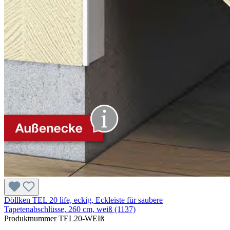
Döllken TEL 20 life, eckig, Eckleiste für saubere
Tapetenabschlüsse, 260 cm, weiß (1137)
Produktnummer
TEL20-WEIß