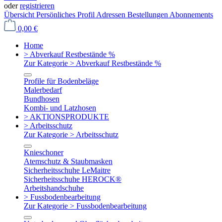
oder
registrieren
Übersicht
Persönliches Profil
Adressen
Bestellungen
Abonnements
0,00 €
Home
> Abverkauf Restbestände %
Zur Kategorie > Abverkauf Restbestände %
Profile für Bodenbeläge
Malerbedarf
Bundhosen
Kombi- und Latzhosen
> AKTIONSPRODUKTE
> Arbeitsschutz
Zur Kategorie > Arbeitsschutz
Knieschoner
Atemschutz & Staubmasken
Sicherheitsschuhe LeMaitre
Sicherheitsschuhe HEROCK®
Arbeitshandschuhe
> Fussbodenbearbeitung
Zur Kategorie > Fussbodenbearbeitung