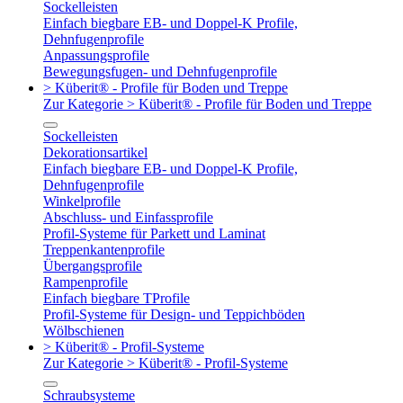
Sockelleisten
Einfach biegbare EB- und Doppel-K Profile,
Dehnfugenprofile
Anpassungsprofile
Bewegungsfugen- und Dehnfugenprofile
> Küberit® - Profile für Boden und Treppe
Zur Kategorie > Küberit® - Profile für Boden und Treppe
Sockelleisten
Dekorationsartikel
Einfach biegbare EB- und Doppel-K Profile,
Dehnfugenprofile
Winkelprofile
Abschluss- und Einfassprofile
Profil-Systeme für Parkett und Laminat
Treppenkantenprofile
Übergangsprofile
Rampenprofile
Einfach biegbare TProfile
Profil-Systeme für Design- und Teppichböden
Wölbschienen
> Küberit® - Profil-Systeme
Zur Kategorie > Küberit® - Profil-Systeme
Schraubsysteme