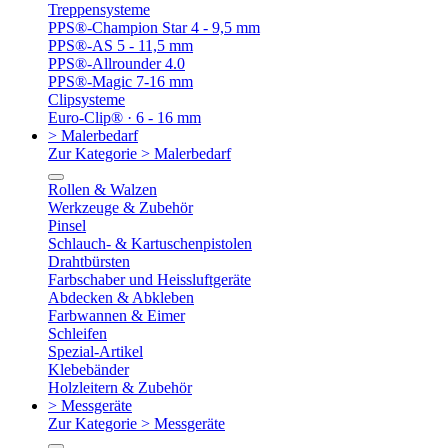
Treppensysteme
PPS®-Champion Star 4 - 9,5 mm
PPS®-AS 5 - 11,5 mm
PPS®-Allrounder 4.0
PPS®-Magic 7-16 mm
Clipsysteme
Euro-Clip® · 6 - 16 mm
> Malerbedarf
Zur Kategorie > Malerbedarf
Rollen & Walzen
Werkzeuge & Zubehör
Pinsel
Schlauch- & Kartuschenpistolen
Drahtbürsten
Farbschaber und Heissluftgeräte
Abdecken & Abkleben
Farbwannen & Eimer
Schleifen
Spezial-Artikel
Klebebänder
Holzleitern & Zubehör
> Messgeräte
Zur Kategorie > Messgeräte