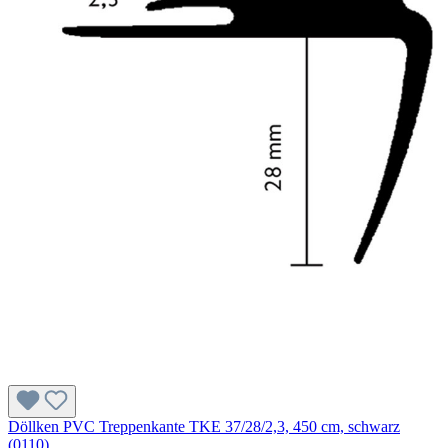
Döllken PVC Treppenkante TKE 37/28/2,3, 450 cm, schwarz
(0110)