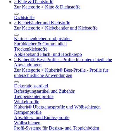
> Kitte & Dichtstoffe
Zur Kategorie > Kitte & Dichtstoffe
Dichtstoffe
> Klebebänder und Klebstoffe
Zur Kategorie > Klebebänder und Klebstoffe
Kartuschenkleber- und pistolen
Sprühkleber & Gummimilch
Trockenklebstoffe
Abklebeband Flach- und Hochkrepp
> Küberit® Best-Profile - Profile für unterschiedliche
Anwendungen
Zur Kategorie > Küberit® Best-Profile - Profile für
unterschiedliche Anwendungen
Dekorationsartikel
Befestigungsartikel und Zubehör
Treppenkantenprofile
Winkelprofile
Küberit® Übergangsprofile und Wölbschienen
Rampenprofile
Abschluss- und Einfassprofile
Wölbschienen
Profil-Systeme für Design- und Teppichböden