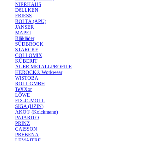
NIERHAUS
DöLLKEN
FRIESS
BOLTA (APU)
JANSER
MAPEI
Blåkläder
SÜDBROCK
STARCKE
COLLOMIX
KÜBERIT
AUER METALLPROFILE
HEROCK® Workwear
WISTOBA
ROLL GMBH
TeXXor
LÖWE
FIX-O-MOLL
SIGA (UZIN)
AKO® (Kolckmann)
PAJARITO
PRINZ
CAISSON
PREBENA
LEMAITRE