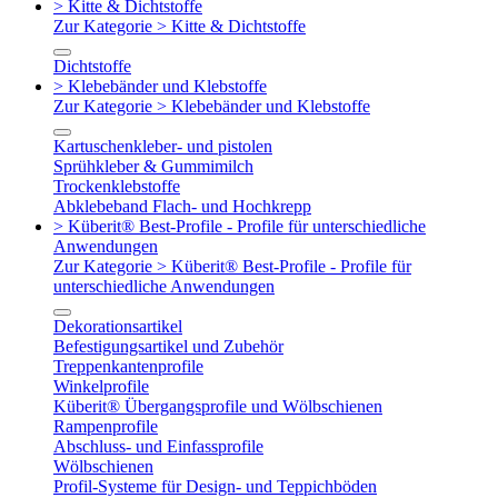
> Kitte & Dichtstoffe
Zur Kategorie > Kitte & Dichtstoffe
Dichtstoffe
> Klebebänder und Klebstoffe
Zur Kategorie > Klebebänder und Klebstoffe
Kartuschenkleber- und pistolen
Sprühkleber & Gummimilch
Trockenklebstoffe
Abklebeband Flach- und Hochkrepp
> Küberit® Best-Profile - Profile für unterschiedliche
Anwendungen
Zur Kategorie > Küberit® Best-Profile - Profile für
unterschiedliche Anwendungen
Dekorationsartikel
Befestigungsartikel und Zubehör
Treppenkantenprofile
Winkelprofile
Küberit® Übergangsprofile und Wölbschienen
Rampenprofile
Abschluss- und Einfassprofile
Wölbschienen
Profil-Systeme für Design- und Teppichböden