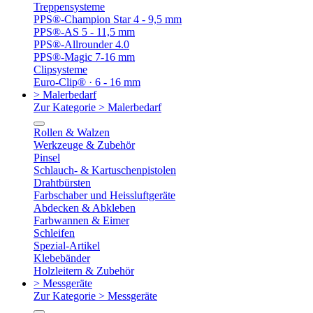
Treppensysteme
PPS®-Champion Star 4 - 9,5 mm
PPS®-AS 5 - 11,5 mm
PPS®-Allrounder 4.0
PPS®-Magic 7-16 mm
Clipsysteme
Euro-Clip® · 6 - 16 mm
> Malerbedarf
Zur Kategorie > Malerbedarf
Rollen & Walzen
Werkzeuge & Zubehör
Pinsel
Schlauch- & Kartuschenpistolen
Drahtbürsten
Farbschaber und Heissluftgeräte
Abdecken & Abkleben
Farbwannen & Eimer
Schleifen
Spezial-Artikel
Klebebänder
Holzleitern & Zubehör
> Messgeräte
Zur Kategorie > Messgeräte