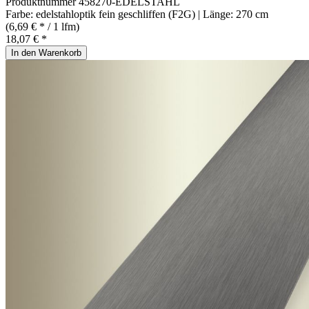
Produktnummer
458270-EDELSTAHL
Farbe:
edelstahloptik fein geschliffen (F2G)
| Länge:
270 cm
(6,69 € * / 1 lfm)
18,07 € *
In den Warenkorb