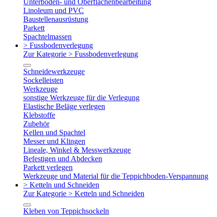
Unterboden- und Oberflächenbearbeitung
Linoleum und PVC
Baustellenausrüstung
Parkett
Spachtelmassen
> Fussbodenverlegung
Zur Kategorie > Fussbodenverlegung
Schneidewerkzeuge
Sockelleisten
Werkzeuge
sonstige Werkzeuge für die Verlegung
Elastische Beläge verlegen
Klebstoffe
Zubehör
Kellen und Spachtel
Messer und Klingen
Lineale, Winkel & Messwerkzeuge
Befestigen und Abdecken
Parkett verlegen
Werkzeuge und Material für die Teppichboden-Verspannung
> Ketteln und Schneiden
Zur Kategorie > Ketteln und Schneiden
Kleben von Teppichsockeln