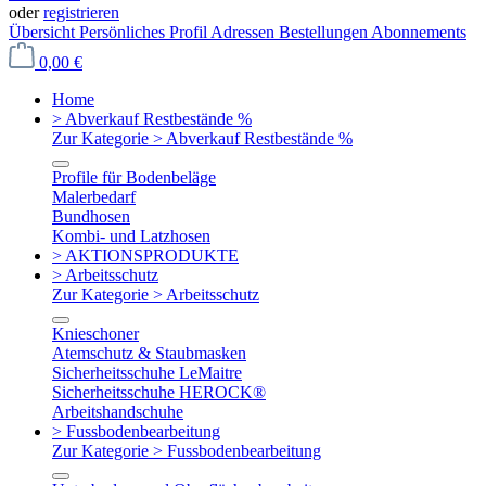
oder
registrieren
Übersicht
Persönliches Profil
Adressen
Bestellungen
Abonnements
0,00 €
Home
> Abverkauf Restbestände %
Zur Kategorie > Abverkauf Restbestände %
Profile für Bodenbeläge
Malerbedarf
Bundhosen
Kombi- und Latzhosen
> AKTIONSPRODUKTE
> Arbeitsschutz
Zur Kategorie > Arbeitsschutz
Knieschoner
Atemschutz & Staubmasken
Sicherheitsschuhe LeMaitre
Sicherheitsschuhe HEROCK®
Arbeitshandschuhe
> Fussbodenbearbeitung
Zur Kategorie > Fussbodenbearbeitung