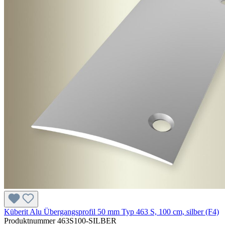
Küberit Alu Übergangsprofil 50 mm Typ 463 S, 100 cm, silber (F4)
Produktnummer
463S100-SILBER