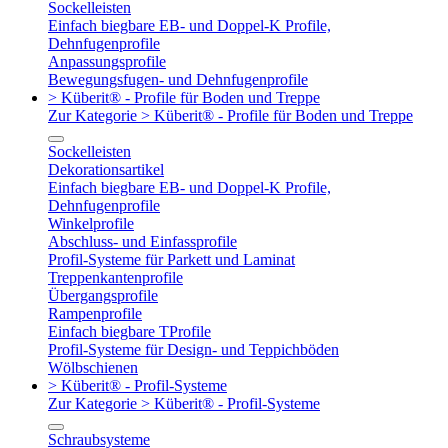
Sockelleisten
Einfach biegbare EB- und Doppel-K Profile,
Dehnfugenprofile
Anpassungsprofile
Bewegungsfugen- und Dehnfugenprofile
> Küberit® - Profile für Boden und Treppe
Zur Kategorie > Küberit® - Profile für Boden und Treppe
Sockelleisten
Dekorationsartikel
Einfach biegbare EB- und Doppel-K Profile,
Dehnfugenprofile
Winkelprofile
Abschluss- und Einfassprofile
Profil-Systeme für Parkett und Laminat
Treppenkantenprofile
Übergangsprofile
Rampenprofile
Einfach biegbare TProfile
Profil-Systeme für Design- und Teppichböden
Wölbschienen
> Küberit® - Profil-Systeme
Zur Kategorie > Küberit® - Profil-Systeme
Schraubsysteme