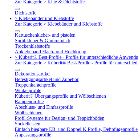
Zur Kategorie > Kitte & Dichtstoffe
Dichtstoffe
> Klebebänder und Klebstoffe
Zur Kategorie > Klebebänder und Klebstoffe
Kartuschenkleber- und pistolen
Sprühkleber & Gummimilch
Trockenklebstoffe
Abklebeband Flach- und Hochkrepp
> Küberit® Best-Profile - Profile für unterschiedliche Anwend
Zur Kategorie > Küberit® Best-Profile - Profile für untersch
Dekorationsartikel
Befestigungsartikel und Zubehör
Treppenkantenprofile
Winkelprofile
Küberit® Übergangsprofile und Wölbschienen
Rampenprofile
Abschluss- und Einfassprofile
Wölbschienen
Profil-Systeme für Design- und Teppichböden
Sockelleisten
Einfach biegbare EB- und Doppel-K Profile, Dehnfugenprofile
Anpassungsprofile