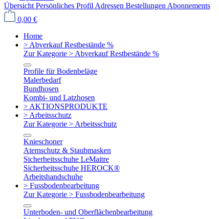
Übersicht
Persönliches Profil
Adressen
Bestellungen
Abonnements
0,00 €
Home
> Abverkauf Restbestände %
Zur Kategorie > Abverkauf Restbestände %
Profile für Bodenbeläge
Malerbedarf
Bundhosen
Kombi- und Latzhosen
> AKTIONSPRODUKTE
> Arbeitsschutz
Zur Kategorie > Arbeitsschutz
Knieschoner
Atemschutz & Staubmasken
Sicherheitsschuhe LeMaitre
Sicherheitsschuhe HEROCK®
Arbeitshandschuhe
> Fussbodenbearbeitung
Zur Kategorie > Fussbodenbearbeitung
Unterboden- und Oberflächenbearbeitung