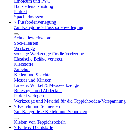
Linoleum und PVC
Baustellenausrüstung
Parkett
Spachtelmassen
> Fussbodenverlegung
Zur Kategorie > Fussbodenverlegung
Schneidewerkzeuge
Sockelleisten
Werkzeuge
sonstige Werkzeuge für die Verlegung
Elastische Beläge verlegen
Klebstoffe
Zubehör
Kellen und Spachtel
Messer und Klingen
Lineale, Winkel & Messwerkzeuge
Befestigen und Abdecken
Parkett verlegen
Werkzeuge und Material für die Teppichboden-Verspannung
> Ketteln und Schneiden
Zur Kategorie > Ketteln und Schneiden
Kleben von Teppichsockeln
> Kitte & Dichtstoffe