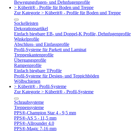
Bewegungsfugen- und Dehnfugenprofile
> Küberit® - Profile für Boden und Treppe
Zur Kategorie > Küberit® - Profile für Boden und Treppe
Sockelleisten
Dekorationsartikel
Einfach biegbare EB- und Doppel-K Profile, Dehnfugenprofile
Winkelprofile
Abschluss- und Einfassprofile
Profil-Systeme für Parkett und Laminat
Treppenkantenprofile
Übergangsprofile
Rampenprofile
Einfach biegbare TProfile
Profil-Systeme für Design- und Teppichböden
Wölbschienen
> Küberit® - Profil-Systeme
Zur Kategorie > Küberit® - Profil-Systeme
Schraubsysteme
Treppensysteme
PPS®-Champion Star 4 - 9,5 mm
PPS®-AS 5 - 11,5 mm
PPS®-Allrounder 4.0
PPS®-Magic 7-16 mm