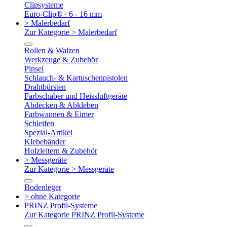
Clipsysteme
Euro-Clip® · 6 - 16 mm
> Malerbedarf
Zur Kategorie > Malerbedarf
Rollen & Walzen
Werkzeuge & Zubehör
Pinsel
Schlauch- & Kartuschenpistolen
Drahtbürsten
Farbschaber und Heissluftgeräte
Abdecken & Abkleben
Farbwannen & Eimer
Schleifen
Spezial-Artikel
Klebebänder
Holzleitern & Zubehör
> Messgeräte
Zur Kategorie > Messgeräte
Bodenleger
> ohne Kategorie
PRINZ Profil-Systeme
Zur Kategorie PRINZ Profil-Systeme