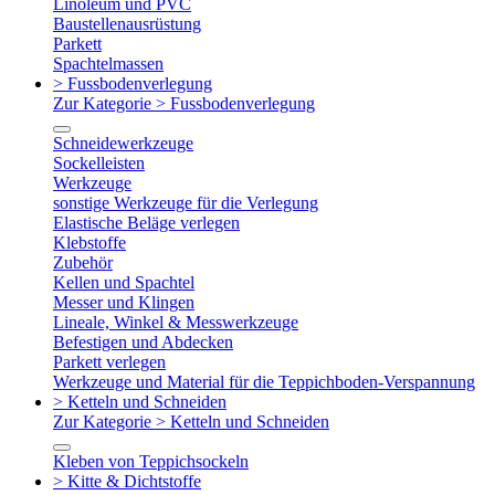
Linoleum und PVC
Baustellenausrüstung
Parkett
Spachtelmassen
> Fussbodenverlegung
Zur Kategorie > Fussbodenverlegung
Schneidewerkzeuge
Sockelleisten
Werkzeuge
sonstige Werkzeuge für die Verlegung
Elastische Beläge verlegen
Klebstoffe
Zubehör
Kellen und Spachtel
Messer und Klingen
Lineale, Winkel & Messwerkzeuge
Befestigen und Abdecken
Parkett verlegen
Werkzeuge und Material für die Teppichboden-Verspannung
> Ketteln und Schneiden
Zur Kategorie > Ketteln und Schneiden
Kleben von Teppichsockeln
> Kitte & Dichtstoffe