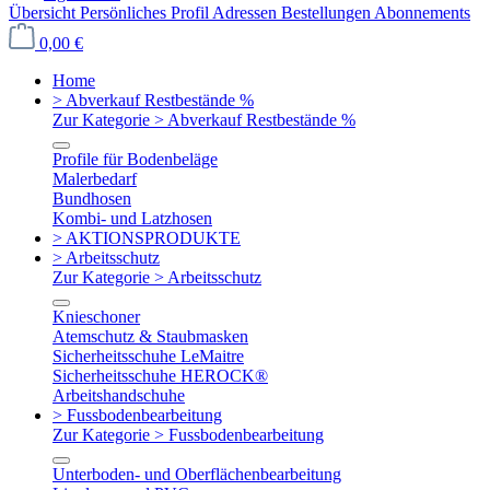
Übersicht
Persönliches Profil
Adressen
Bestellungen
Abonnements
0,00 €
Home
> Abverkauf Restbestände %
Zur Kategorie > Abverkauf Restbestände %
Profile für Bodenbeläge
Malerbedarf
Bundhosen
Kombi- und Latzhosen
> AKTIONSPRODUKTE
> Arbeitsschutz
Zur Kategorie > Arbeitsschutz
Knieschoner
Atemschutz & Staubmasken
Sicherheitsschuhe LeMaitre
Sicherheitsschuhe HEROCK®
Arbeitshandschuhe
> Fussbodenbearbeitung
Zur Kategorie > Fussbodenbearbeitung
Unterboden- und Oberflächenbearbeitung