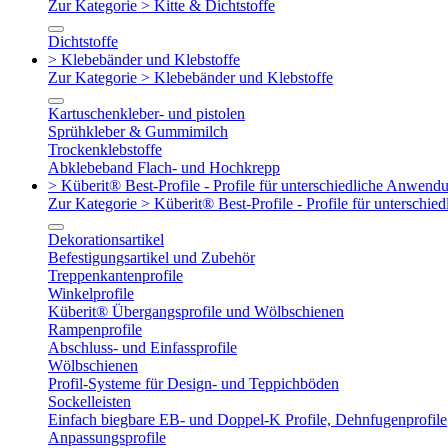
Zur Kategorie > Kitte & Dichtstoffe
Dichtstoffe
> Klebebänder und Klebstoffe
Zur Kategorie > Klebebänder und Klebstoffe
Kartuschenkleber- und pistolen
Sprühkleber & Gummimilch
Trockenklebstoffe
Abklebeband Flach- und Hochkrepp
> Küberit® Best-Profile - Profile für unterschiedliche Anwend
Zur Kategorie > Küberit® Best-Profile - Profile für untersch
Dekorationsartikel
Befestigungsartikel und Zubehör
Treppenkantenprofile
Winkelprofile
Küberit® Übergangsprofile und Wölbschienen
Rampenprofile
Abschluss- und Einfassprofile
Wölbschienen
Profil-Systeme für Design- und Teppichböden
Sockelleisten
Einfach biegbare EB- und Doppel-K Profile, Dehnfugenprofile
Anpassungsprofile