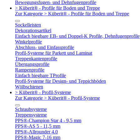
Bewegungsfugen- und Dehnfugenprofile
> Küberit® - Profile für Boden und Treppe
Zur Kategorie > Küberit® - Profile für Boden und Treppe
Sockelleisten
Dekorationsartikel
Einfach biegbare EB- und Doppel-K Profile, Dehnfugenprofile
Winkelprofile
Abschluss- und Einfassprofile
Profil-Systeme für Parkett und Laminat
Treppenkantenprofile
Übergangsprofile
Rampenprofile
Einfach biegbare TProfile
Profil-Systeme für Design- und Teppichböden
Wölbschienen
> Küberit® - Profil-Systeme
Zur Kategorie > Küberit® - Profil-Systeme
Schraubsysteme
Treppensysteme
PPS®-Champion Star 4 - 9,5 mm
PPS®-AS 5 - 11,5 mm
PPS®-Allrounder 4.0
PPS®-Magic 7-16 mm