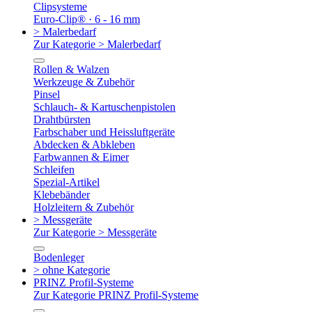
Clipsysteme
Euro-Clip® · 6 - 16 mm
> Malerbedarf
Zur Kategorie > Malerbedarf
Rollen & Walzen
Werkzeuge & Zubehör
Pinsel
Schlauch- & Kartuschenpistolen
Drahtbürsten
Farbschaber und Heissluftgeräte
Abdecken & Abkleben
Farbwannen & Eimer
Schleifen
Spezial-Artikel
Klebebänder
Holzleitern & Zubehör
> Messgeräte
Zur Kategorie > Messgeräte
Bodenleger
> ohne Kategorie
PRINZ Profil-Systeme
Zur Kategorie PRINZ Profil-Systeme