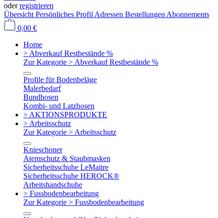
oder
registrieren
Übersicht
Persönliches Profil
Adressen
Bestellungen
Abonnements
0,00 €
Home
> Abverkauf Restbestände %
Zur Kategorie > Abverkauf Restbestände %
Profile für Bodenbeläge
Malerbedarf
Bundhosen
Kombi- und Latzhosen
> AKTIONSPRODUKTE
> Arbeitsschutz
Zur Kategorie > Arbeitsschutz
Knieschoner
Atemschutz & Staubmasken
Sicherheitsschuhe LeMaitre
Sicherheitsschuhe HEROCK®
Arbeitshandschuhe
> Fussbodenbearbeitung
Zur Kategorie > Fussbodenbearbeitung