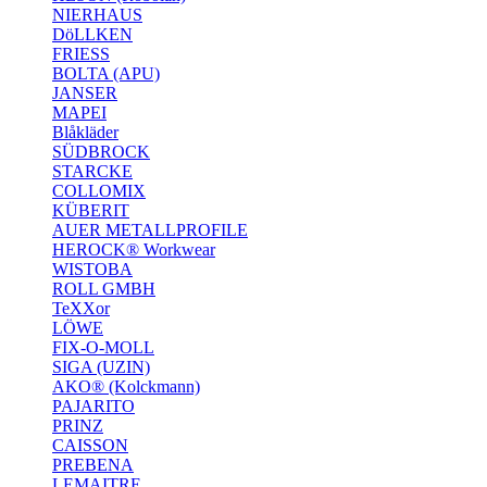
NIERHAUS
DöLLKEN
FRIESS
BOLTA (APU)
JANSER
MAPEI
Blåkläder
SÜDBROCK
STARCKE
COLLOMIX
KÜBERIT
AUER METALLPROFILE
HEROCK® Workwear
WISTOBA
ROLL GMBH
TeXXor
LÖWE
FIX-O-MOLL
SIGA (UZIN)
AKO® (Kolckmann)
PAJARITO
PRINZ
CAISSON
PREBENA
LEMAITRE