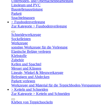
Unterboden- und Oberflächenbearbeitung
Linoleum und PVC
Baustellenausrüstung
Parkett
Spachtelmassen
> Fussbodenverlegung
Zur Kategorie > Fussbodenverlegung
Schneidewerkzeuge
Sockelleisten
Werkzeuge
sonstige Werkzeuge für die Verlegung
Elastische Beläge verlegen
Klebstoffe
Zubehör
Kellen und Spachtel
Messer und Klingen
Lineale, Winkel & Messwerkzeuge
Befestigen und Abdecken
Parkett verlegen
Werkzeuge und Material für die Teppichboden-Verspannung
> Ketteln und Schneiden
Zur Kategorie > Ketteln und Schneiden
Kleben von Teppichsockeln