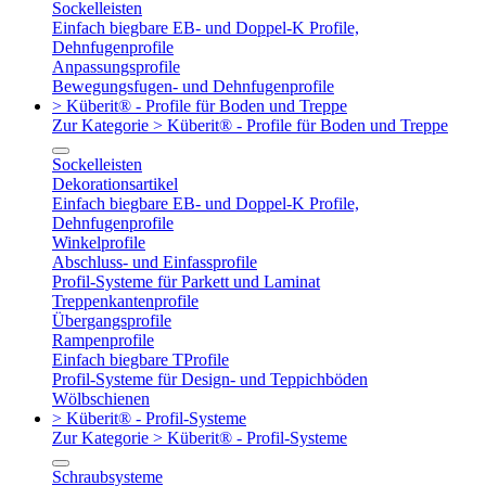
Sockelleisten
Einfach biegbare EB- und Doppel-K Profile,
Dehnfugenprofile
Anpassungsprofile
Bewegungsfugen- und Dehnfugenprofile
> Küberit® - Profile für Boden und Treppe
Zur Kategorie > Küberit® - Profile für Boden und Treppe
Sockelleisten
Dekorationsartikel
Einfach biegbare EB- und Doppel-K Profile,
Dehnfugenprofile
Winkelprofile
Abschluss- und Einfassprofile
Profil-Systeme für Parkett und Laminat
Treppenkantenprofile
Übergangsprofile
Rampenprofile
Einfach biegbare TProfile
Profil-Systeme für Design- und Teppichböden
Wölbschienen
> Küberit® - Profil-Systeme
Zur Kategorie > Küberit® - Profil-Systeme
Schraubsysteme