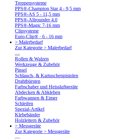
Treppensysteme
PPS®-Champion Star 4 - 9,5 mm
PPS®-AS 5 - 11,5 mm
PPS®-Allrounder 4.0
PPS®-Magic 7-16 mm
Clipsysteme
Euro-Clip® · 6 - 16 mm
> Malerbedarf
Zur Kategorie > Malerbedarf
Rollen & Walzen
Werkzeuge & Zubehör
Pinsel
Schlauch- & Kartuschenpistolen
Drahtbürsten
Farbschaber und Heissluftgeräte
Abdecken & Abkleben
Farbwannen & Eimer
Schleifen
Spezial-Artikel
Klebebänder
Holzleitern & Zubehör
> Messgeräte
Zur Kategorie > Messgeräte