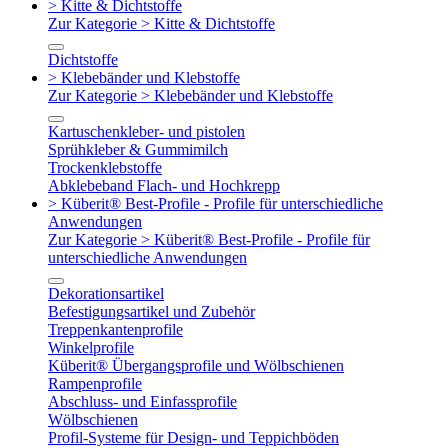
> Kitte & Dichtstoffe
Zur Kategorie > Kitte & Dichtstoffe
Dichtstoffe
> Klebebänder und Klebstoffe
Zur Kategorie > Klebebänder und Klebstoffe
Kartuschenkleber- und pistolen
Sprühkleber & Gummimilch
Trockenklebstoffe
Abklebeband Flach- und Hochkrepp
> Küberit® Best-Profile - Profile für unterschiedliche
Anwendungen
Zur Kategorie > Küberit® Best-Profile - Profile für
unterschiedliche Anwendungen
Dekorationsartikel
Befestigungsartikel und Zubehör
Treppenkantenprofile
Winkelprofile
Küberit® Übergangsprofile und Wölbschienen
Rampenprofile
Abschluss- und Einfassprofile
Wölbschienen
Profil-Systeme für Design- und Teppichböden