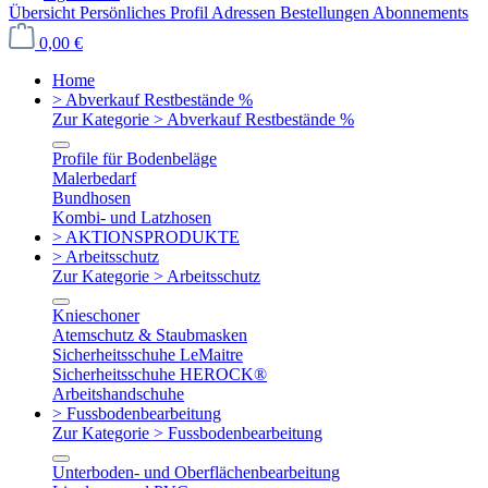
Übersicht
Persönliches Profil
Adressen
Bestellungen
Abonnements
0,00 €
Home
> Abverkauf Restbestände %
Zur Kategorie > Abverkauf Restbestände %
Profile für Bodenbeläge
Malerbedarf
Bundhosen
Kombi- und Latzhosen
> AKTIONSPRODUKTE
> Arbeitsschutz
Zur Kategorie > Arbeitsschutz
Knieschoner
Atemschutz & Staubmasken
Sicherheitsschuhe LeMaitre
Sicherheitsschuhe HEROCK®
Arbeitshandschuhe
> Fussbodenbearbeitung
Zur Kategorie > Fussbodenbearbeitung
Unterboden- und Oberflächenbearbeitung