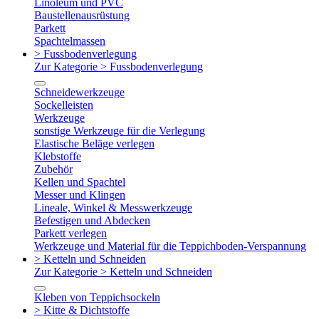
Linoleum und PVC
Baustellenausrüstung
Parkett
Spachtelmassen
> Fussbodenverlegung
Zur Kategorie > Fussbodenverlegung
Schneidewerkzeuge
Sockelleisten
Werkzeuge
sonstige Werkzeuge für die Verlegung
Elastische Beläge verlegen
Klebstoffe
Zubehör
Kellen und Spachtel
Messer und Klingen
Lineale, Winkel & Messwerkzeuge
Befestigen und Abdecken
Parkett verlegen
Werkzeuge und Material für die Teppichboden-Verspannung
> Ketteln und Schneiden
Zur Kategorie > Ketteln und Schneiden
Kleben von Teppichsockeln
> Kitte & Dichtstoffe