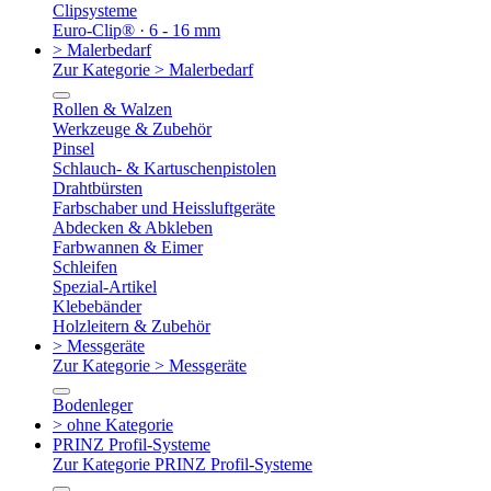
Clipsysteme
Euro-Clip® · 6 - 16 mm
> Malerbedarf
Zur Kategorie > Malerbedarf
Rollen & Walzen
Werkzeuge & Zubehör
Pinsel
Schlauch- & Kartuschenpistolen
Drahtbürsten
Farbschaber und Heissluftgeräte
Abdecken & Abkleben
Farbwannen & Eimer
Schleifen
Spezial-Artikel
Klebebänder
Holzleitern & Zubehör
> Messgeräte
Zur Kategorie > Messgeräte
Bodenleger
> ohne Kategorie
PRINZ Profil-Systeme
Zur Kategorie PRINZ Profil-Systeme