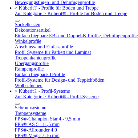
Bewegungsfugen- und Dehnfugenprofile
> Küberit® - Profile für Boden und Treppe
Zur Kategorie > Küberit® - Profile für Boden und Treppe
Sockelleisten
Dekorationsartikel
Einfach biegbare EB- und Doppel-K Profile, Dehnfugenprofile
Winkelprofile
Abschluss- und Einfassprofile
Profil-Systeme für Parkett und Laminat
Treppenkantenprofile
Übergangsprofile
Rampenprofile
Einfach biegbare TProfile
Profil-Systeme für Design- und Teppichböden
Wölbschienen
> Küberit® - Profil-Systeme
Zur Kategorie > Küberit® - Profil-Systeme
Schraubsysteme
Treppensysteme
PPS®-Champion Star 4 - 9,5 mm
PPS®-AS 5 - 11,5 mm
PPS®-Allrounder 4.0
PPS®-Magic 7-16 mm