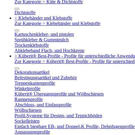
Zur Kategorie > Kitte & Dichtstoffe
Dichtstoffe
> Klebebänder und Klebstoffe
Zur Kategorie > Klebebänder und Klebstoffe
Kartuschenkleber- und pistolen
Sprühkleber & Gummimilch
Trockenklebstoffe
Abklebeband Flach- und Hochkrepp
> Küberit® Best-Profile - Profile für unterschiedliche Anwend
Zur Kategorie > Küberit® Best-Profile - Profile für untersch
Dekorationsartikel
Befestigungsartikel und Zubehör
Treppenkantenprofile
Winkelprofile
Küberit® Übergangsprofile und Wölbschienen
Rampenprofile
Abschluss- und Einfassprofile
Wölbschienen
Profil-Systeme für Design- und Teppichböden
Sockelleisten
Einfach biegbare EB- und Doppel-K Profile, Dehnfugenprofile
Anpassungsprofile