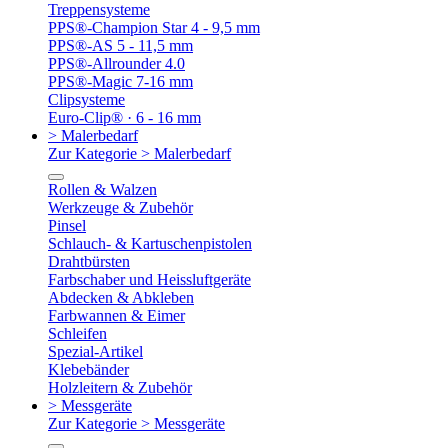
Treppensysteme
PPS®-Champion Star 4 - 9,5 mm
PPS®-AS 5 - 11,5 mm
PPS®-Allrounder 4.0
PPS®-Magic 7-16 mm
Clipsysteme
Euro-Clip® · 6 - 16 mm
> Malerbedarf
Zur Kategorie > Malerbedarf
Rollen & Walzen
Werkzeuge & Zubehör
Pinsel
Schlauch- & Kartuschenpistolen
Drahtbürsten
Farbschaber und Heissluftgeräte
Abdecken & Abkleben
Farbwannen & Eimer
Schleifen
Spezial-Artikel
Klebebänder
Holzleitern & Zubehör
> Messgeräte
Zur Kategorie > Messgeräte