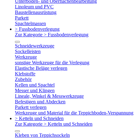
Unterboden- und Oberflächenbearbeitung
Linoleum und PVC
Baustellenausrüstung
Parkett
Spachtelmassen
> Fussbodenverlegung
Zur Kategorie > Fussbodenverlegung
Schneidewerkzeuge
Sockelleisten
Werkzeuge
sonstige Werkzeuge für die Verlegung
Elastische Beläge verlegen
Klebstoffe
Zubehör
Kellen und Spachtel
Messer und Klingen
Lineale, Winkel & Messwerkzeuge
Befestigen und Abdecken
Parkett verlegen
Werkzeuge und Material für die Teppichboden-Verspannung
> Ketteln und Schneiden
Zur Kategorie > Ketteln und Schneiden
Kleben von Teppichsockeln