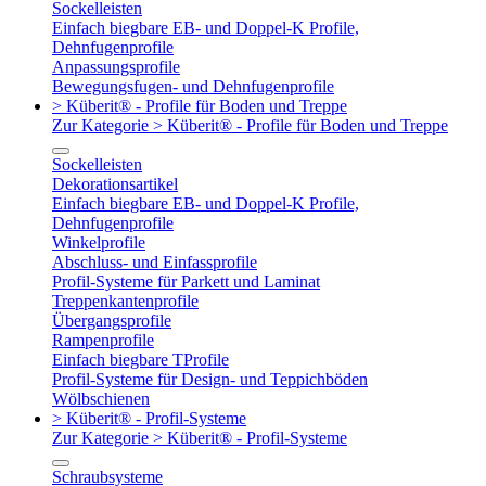
Sockelleisten
Einfach biegbare EB- und Doppel-K Profile,
Dehnfugenprofile
Anpassungsprofile
Bewegungsfugen- und Dehnfugenprofile
> Küberit® - Profile für Boden und Treppe
Zur Kategorie > Küberit® - Profile für Boden und Treppe
Sockelleisten
Dekorationsartikel
Einfach biegbare EB- und Doppel-K Profile,
Dehnfugenprofile
Winkelprofile
Abschluss- und Einfassprofile
Profil-Systeme für Parkett und Laminat
Treppenkantenprofile
Übergangsprofile
Rampenprofile
Einfach biegbare TProfile
Profil-Systeme für Design- und Teppichböden
Wölbschienen
> Küberit® - Profil-Systeme
Zur Kategorie > Küberit® - Profil-Systeme
Schraubsysteme