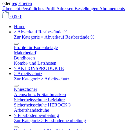
oder
registrieren
Übersicht
Persönliches Profil
Adressen
Bestellungen
Abonnements
0,00 €
Home
> Abverkauf Restbestände %
Zur Kategorie > Abverkauf Restbestände %
Profile für Bodenbeläge
Malerbedarf
Bundhosen
Kombi- und Latzhosen
> AKTIONSPRODUKTE
> Arbeitsschutz
Zur Kategorie > Arbeitsschutz
Knieschoner
Atemschutz & Staubmasken
Sicherheitsschuhe LeMaitre
Sicherheitsschuhe HEROCK®
Arbeitshandschuhe
> Fussbodenbearbeitung
Zur Kategorie > Fussbodenbearbeitung