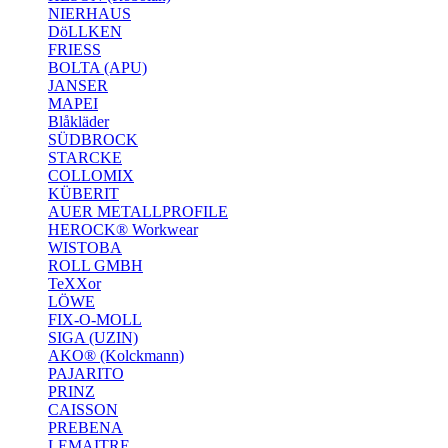
NIERHAUS
DöLLKEN
FRIESS
BOLTA (APU)
JANSER
MAPEI
Blåkläder
SÜDBROCK
STARCKE
COLLOMIX
KÜBERIT
AUER METALLPROFILE
HEROCK® Workwear
WISTOBA
ROLL GMBH
TeXXor
LÖWE
FIX-O-MOLL
SIGA (UZIN)
AKO® (Kolckmann)
PAJARITO
PRINZ
CAISSON
PREBENA
LEMAITRE