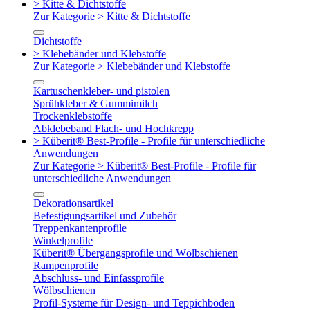
> Kitte & Dichtstoffe
Zur Kategorie > Kitte & Dichtstoffe
Dichtstoffe
> Klebebänder und Klebstoffe
Zur Kategorie > Klebebänder und Klebstoffe
Kartuschenkleber- und pistolen
Sprühkleber & Gummimilch
Trockenklebstoffe
Abklebeband Flach- und Hochkrepp
> Küberit® Best-Profile - Profile für unterschiedliche
Anwendungen
Zur Kategorie > Küberit® Best-Profile - Profile für
unterschiedliche Anwendungen
Dekorationsartikel
Befestigungsartikel und Zubehör
Treppenkantenprofile
Winkelprofile
Küberit® Übergangsprofile und Wölbschienen
Rampenprofile
Abschluss- und Einfassprofile
Wölbschienen
Profil-Systeme für Design- und Teppichböden