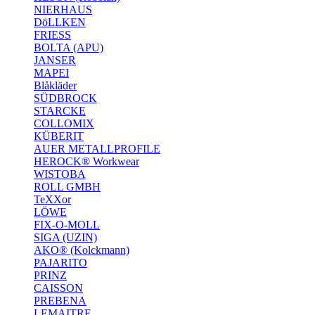
NIERHAUS
DöLLKEN
FRIESS
BOLTA (APU)
JANSER
MAPEI
Blåkläder
SÜDBROCK
STARCKE
COLLOMIX
KÜBERIT
AUER METALLPROFILE
HEROCK® Workwear
WISTOBA
ROLL GMBH
TeXXor
LÖWE
FIX-O-MOLL
SIGA (UZIN)
AKO® (Kolckmann)
PAJARITO
PRINZ
CAISSON
PREBENA
LEMAITRE