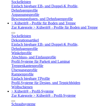
Sockelleisten
Einfach biegbare EB- und Doppel-K Profile,
Dehnfugenprofile
Anpassungsprofile
Bewegungsfugen- und Dehnfugenprofile
> Küberit® - Profile für Boden und Treppe
Zur Kategorie > Küberit® - Profile für Boden und Treppe
Sockelleisten
Dekorationsartikel
Einfach biegbare EB- und Doppel-K Profile,
Dehnfugenprofile
Winkelprofile
Abschluss- und Einfassprofile
Profil-Systeme für Parkett und Laminat
Treppenkantenprofile
Übergangsprofile
Rampenprofile
Einfach biegbare TProfile
Profil-Systeme für Design- und Teppichböden
Wölbschienen
> Küberit® - Profil-Systeme
Zur Kategorie > Küberit® - Profil-Systeme
Schraubsysteme