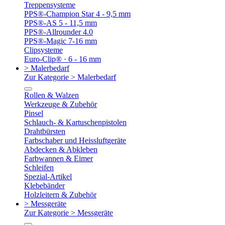
Treppensysteme
PPS®-Champion Star 4 - 9,5 mm
PPS®-AS 5 - 11,5 mm
PPS®-Allrounder 4.0
PPS®-Magic 7-16 mm
Clipsysteme
Euro-Clip® · 6 - 16 mm
> Malerbedarf
Zur Kategorie > Malerbedarf
Rollen & Walzen
Werkzeuge & Zubehör
Pinsel
Schlauch- & Kartuschenpistolen
Drahtbürsten
Farbschaber und Heissluftgeräte
Abdecken & Abkleben
Farbwannen & Eimer
Schleifen
Spezial-Artikel
Klebebänder
Holzleitern & Zubehör
> Messgeräte
Zur Kategorie > Messgeräte