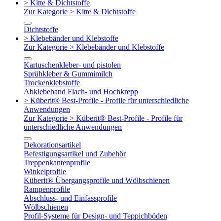
> Kitte & Dichtstoffe
Zur Kategorie > Kitte & Dichtstoffe
Dichtstoffe
> Klebebänder und Klebstoffe
Zur Kategorie > Klebebänder und Klebstoffe
Kartuschenkleber- und pistolen
Sprühkleber & Gummimilch
Trockenklebstoffe
Abklebeband Flach- und Hochkrepp
> Küberit® Best-Profile - Profile für unterschiedliche
Anwendungen
Zur Kategorie > Küberit® Best-Profile - Profile für
unterschiedliche Anwendungen
Dekorationsartikel
Befestigungsartikel und Zubehör
Treppenkantenprofile
Winkelprofile
Küberit® Übergangsprofile und Wölbschienen
Rampenprofile
Abschluss- und Einfassprofile
Wölbschienen
Profil-Systeme für Design- und Teppichböden