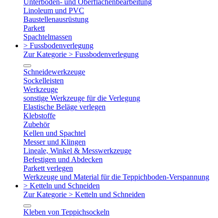
Unterboden- und Oberflächenbearbeitung
Linoleum und PVC
Baustellenausrüstung
Parkett
Spachtelmassen
> Fussbodenverlegung
Zur Kategorie > Fussbodenverlegung
Schneidewerkzeuge
Sockelleisten
Werkzeuge
sonstige Werkzeuge für die Verlegung
Elastische Beläge verlegen
Klebstoffe
Zubehör
Kellen und Spachtel
Messer und Klingen
Lineale, Winkel & Messwerkzeuge
Befestigen und Abdecken
Parkett verlegen
Werkzeuge und Material für die Teppichboden-Verspannung
> Ketteln und Schneiden
Zur Kategorie > Ketteln und Schneiden
Kleben von Teppichsockeln