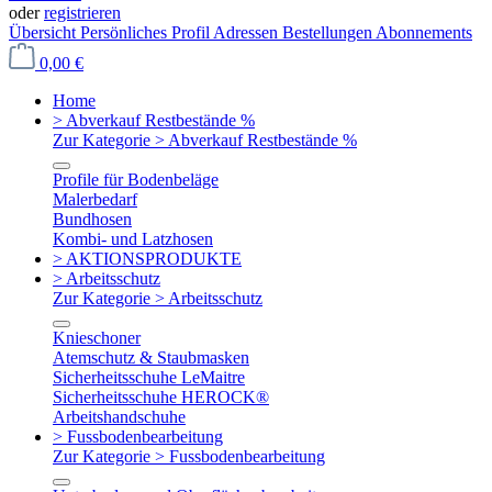
oder
registrieren
Übersicht
Persönliches Profil
Adressen
Bestellungen
Abonnements
0,00 €
Home
> Abverkauf Restbestände %
Zur Kategorie > Abverkauf Restbestände %
Profile für Bodenbeläge
Malerbedarf
Bundhosen
Kombi- und Latzhosen
> AKTIONSPRODUKTE
> Arbeitsschutz
Zur Kategorie > Arbeitsschutz
Knieschoner
Atemschutz & Staubmasken
Sicherheitsschuhe LeMaitre
Sicherheitsschuhe HEROCK®
Arbeitshandschuhe
> Fussbodenbearbeitung
Zur Kategorie > Fussbodenbearbeitung