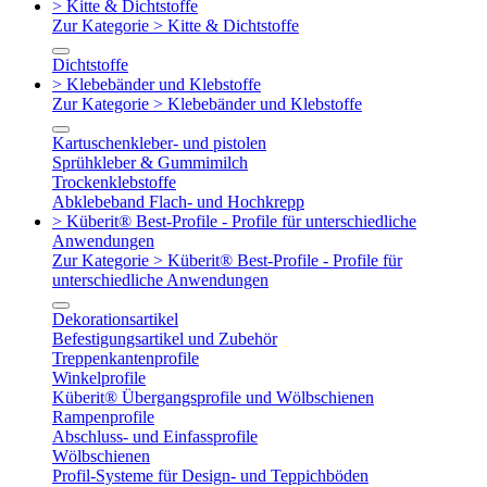
> Kitte & Dichtstoffe
Zur Kategorie > Kitte & Dichtstoffe
Dichtstoffe
> Klebebänder und Klebstoffe
Zur Kategorie > Klebebänder und Klebstoffe
Kartuschenkleber- und pistolen
Sprühkleber & Gummimilch
Trockenklebstoffe
Abklebeband Flach- und Hochkrepp
> Küberit® Best-Profile - Profile für unterschiedliche
Anwendungen
Zur Kategorie > Küberit® Best-Profile - Profile für
unterschiedliche Anwendungen
Dekorationsartikel
Befestigungsartikel und Zubehör
Treppenkantenprofile
Winkelprofile
Küberit® Übergangsprofile und Wölbschienen
Rampenprofile
Abschluss- und Einfassprofile
Wölbschienen
Profil-Systeme für Design- und Teppichböden