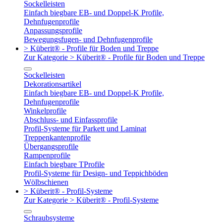
Sockelleisten
Einfach biegbare EB- und Doppel-K Profile,
Dehnfugenprofile
Anpassungsprofile
Bewegungsfugen- und Dehnfugenprofile
> Küberit® - Profile für Boden und Treppe
Zur Kategorie > Küberit® - Profile für Boden und Treppe
Sockelleisten
Dekorationsartikel
Einfach biegbare EB- und Doppel-K Profile,
Dehnfugenprofile
Winkelprofile
Abschluss- und Einfassprofile
Profil-Systeme für Parkett und Laminat
Treppenkantenprofile
Übergangsprofile
Rampenprofile
Einfach biegbare TProfile
Profil-Systeme für Design- und Teppichböden
Wölbschienen
> Küberit® - Profil-Systeme
Zur Kategorie > Küberit® - Profil-Systeme
Schraubsysteme