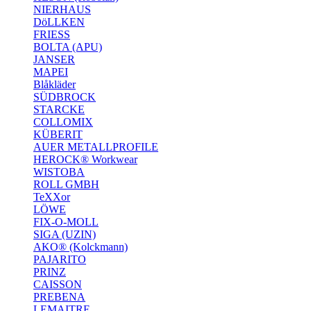
NIERHAUS
DöLLKEN
FRIESS
BOLTA (APU)
JANSER
MAPEI
Blåkläder
SÜDBROCK
STARCKE
COLLOMIX
KÜBERIT
AUER METALLPROFILE
HEROCK® Workwear
WISTOBA
ROLL GMBH
TeXXor
LÖWE
FIX-O-MOLL
SIGA (UZIN)
AKO® (Kolckmann)
PAJARITO
PRINZ
CAISSON
PREBENA
LEMAITRE