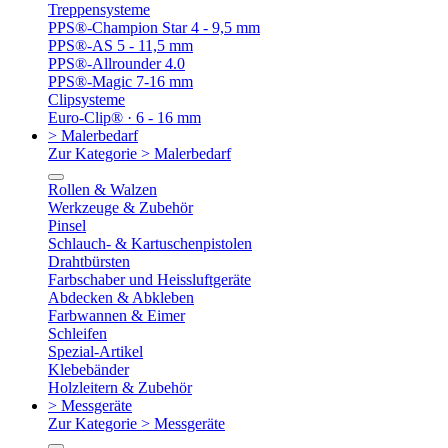
Treppensysteme
PPS®-Champion Star 4 - 9,5 mm
PPS®-AS 5 - 11,5 mm
PPS®-Allrounder 4.0
PPS®-Magic 7-16 mm
Clipsysteme
Euro-Clip® · 6 - 16 mm
> Malerbedarf
Zur Kategorie > Malerbedarf
Rollen & Walzen
Werkzeuge & Zubehör
Pinsel
Schlauch- & Kartuschenpistolen
Drahtbürsten
Farbschaber und Heissluftgeräte
Abdecken & Abkleben
Farbwannen & Eimer
Schleifen
Spezial-Artikel
Klebebänder
Holzleitern & Zubehör
> Messgeräte
Zur Kategorie > Messgeräte