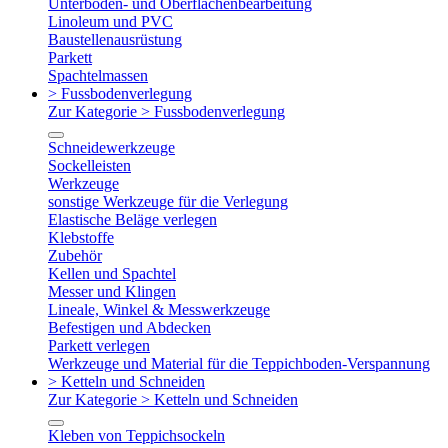
Unterboden- und Oberflächenbearbeitung
Linoleum und PVC
Baustellenausrüstung
Parkett
Spachtelmassen
> Fussbodenverlegung
Zur Kategorie > Fussbodenverlegung
Schneidewerkzeuge
Sockelleisten
Werkzeuge
sonstige Werkzeuge für die Verlegung
Elastische Beläge verlegen
Klebstoffe
Zubehör
Kellen und Spachtel
Messer und Klingen
Lineale, Winkel & Messwerkzeuge
Befestigen und Abdecken
Parkett verlegen
Werkzeuge und Material für die Teppichboden-Verspannung
> Ketteln und Schneiden
Zur Kategorie > Ketteln und Schneiden
Kleben von Teppichsockeln