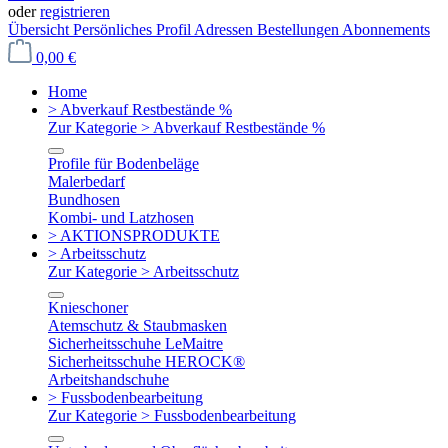
oder
registrieren
Übersicht
Persönliches Profil
Adressen
Bestellungen
Abonnements
0,00 €
Home
> Abverkauf Restbestände %
Zur Kategorie > Abverkauf Restbestände %
Profile für Bodenbeläge
Malerbedarf
Bundhosen
Kombi- und Latzhosen
> AKTIONSPRODUKTE
> Arbeitsschutz
Zur Kategorie > Arbeitsschutz
Knieschoner
Atemschutz & Staubmasken
Sicherheitsschuhe LeMaitre
Sicherheitsschuhe HEROCK®
Arbeitshandschuhe
> Fussbodenbearbeitung
Zur Kategorie > Fussbodenbearbeitung