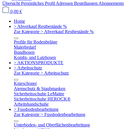
Übersicht
Persönliches Profil
Adressen
Bestellungen
Abonnements
0,00 €
Home
> Abverkauf Restbestände %
Zur Kategorie > Abverkauf Restbestände %
Profile für Bodenbeläge
Malerbedarf
Bundhosen
Kombi- und Latzhosen
> AKTIONSPRODUKTE
> Arbeitsschutz
Zur Kategorie > Arbeitsschutz
Knieschoner
Atemschutz & Staubmasken
Sicherheitsschuhe LeMaitre
Sicherheitsschuhe HEROCK®
Arbeitshandschuhe
> Fussbodenbearbeitung
Zur Kategorie > Fussbodenbearbeitung
Unterboden- und Oberflächenbearbeitung