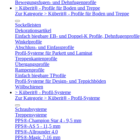
Bewegungsfugen- und Dehnfugenprofile
> Küberit® - Profile für Boden und Treppe
Zur Kategorie > Küberit® - Profile für Boden und Treppe
Sockelleisten
Dekorationsartikel
Einfach biegbare EB- und Doppel-K Profile, Dehnfugenprofile
Winkelprofile
Abschluss- und Einfassprofile
Profil-Systeme für Parkett und Laminat
Treppenkantenprofile
Übergangsprofile
Rampenprofile
Einfach biegbare TProfile
Profil-Systeme für Design- und Teppichböden
Wölbschienen
> Küberit® - Profil-Systeme
Zur Kategorie > Küberit® - Profil-Systeme
Schraubsysteme
Treppensysteme
PPS®-Champion Star 4 - 9,5 mm
PPS®-AS 5 - 11,5 mm
PPS®-Allrounder 4.0
PPS®-Magic 7-16 mm