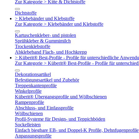
Zur Kategorie > Kitte & Dichtstoffe
Dichtstoffe
> Klebebänder und Klebstoffe
Zur Kategorie > Klebebänder und Klebstoffe
Kartuschenkleber- und pistolen
Sprühkleber & Gummimilch
Trockenklebstoffe
Abklebeband Flach- und Hochkrepp
> Küberit® Best-Profile - Profile für unterschiedliche Anwend
Zur Kategorie > Küberit® Best-Profile - Profile für untersch
Dekorationsartikel
Befestigungsartikel und Zubehör
Treppenkantenprofile
Winkelprofile
Küberit® Übergangsprofile und Wölbschienen
Rampenprofile
Abschluss- und Einfassprofile
Wölbschienen
Profil-Systeme für Design- und Teppichböden
Sockelleisten
Einfach biegbare EB- und Doppel-K Profile, Dehnfugenprofile
Anpassungsprofile