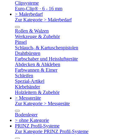
Clipsysteme
Euro-Clip® · 6 - 16 mm
> Malerbedarf
Zur Kategorie > Malerbedarf
Rollen & Walzen
Werkzeuge & Zubehör
Pinsel
Schlauch- & Kartuschenpistolen
Drahtbürsten
Farbschaber und Heissluftgeräte
Abdecken & Abkleben
Farbwannen & Eimer
Schleifen
Spezial-Artikel
Klebebänder
Holzleitern & Zubehör
> Messgeräte
Zur Kategorie > Messgeräte
Bodenleger
> ohne Kategorie
PRINZ Profil-Systeme
Zur Kategorie PRINZ Profil-Systeme