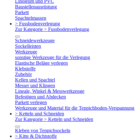
Linoleum und PVC
Baustellenausrüstung
Parkett
Spachtelmassen
> Fussbodenverlegung
Zur Kategorie > Fussbodenverlegung
Schneidewerkzeuge
Sockelleisten
Werkzeuge
sonstige Werkzeuge für die Verlegung
Elastische Beläge verlegen
Klebstoffe
Zubehör
Kellen und Spachtel
Messer und Klingen
Lineale, Winkel & Messwerkzeuge
Befestigen und Abdecken
Parkett verlegen
Werkzeuge und Material für die Teppichboden-Verspannung
> Ketteln und Schneiden
Zur Kategorie > Ketteln und Schneiden
Kleben von Teppichsockeln
> Kitte & Dichtstoffe