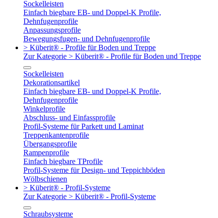
Sockelleisten
Einfach biegbare EB- und Doppel-K Profile,
Dehnfugenprofile
Anpassungsprofile
Bewegungsfugen- und Dehnfugenprofile
> Küberit® - Profile für Boden und Treppe
Zur Kategorie > Küberit® - Profile für Boden und Treppe
Sockelleisten
Dekorationsartikel
Einfach biegbare EB- und Doppel-K Profile,
Dehnfugenprofile
Winkelprofile
Abschluss- und Einfassprofile
Profil-Systeme für Parkett und Laminat
Treppenkantenprofile
Übergangsprofile
Rampenprofile
Einfach biegbare TProfile
Profil-Systeme für Design- und Teppichböden
Wölbschienen
> Küberit® - Profil-Systeme
Zur Kategorie > Küberit® - Profil-Systeme
Schraubsysteme