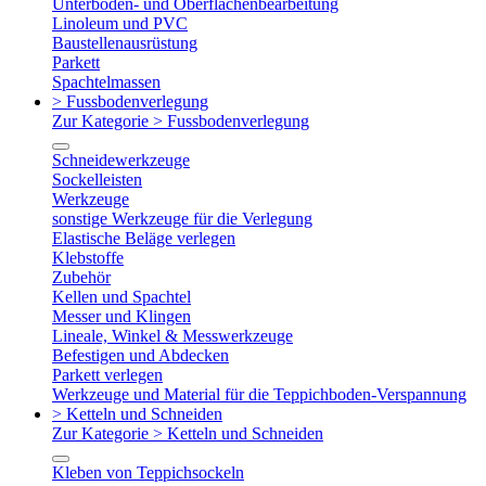
Unterboden- und Oberflächenbearbeitung
Linoleum und PVC
Baustellenausrüstung
Parkett
Spachtelmassen
> Fussbodenverlegung
Zur Kategorie > Fussbodenverlegung
Schneidewerkzeuge
Sockelleisten
Werkzeuge
sonstige Werkzeuge für die Verlegung
Elastische Beläge verlegen
Klebstoffe
Zubehör
Kellen und Spachtel
Messer und Klingen
Lineale, Winkel & Messwerkzeuge
Befestigen und Abdecken
Parkett verlegen
Werkzeuge und Material für die Teppichboden-Verspannung
> Ketteln und Schneiden
Zur Kategorie > Ketteln und Schneiden
Kleben von Teppichsockeln