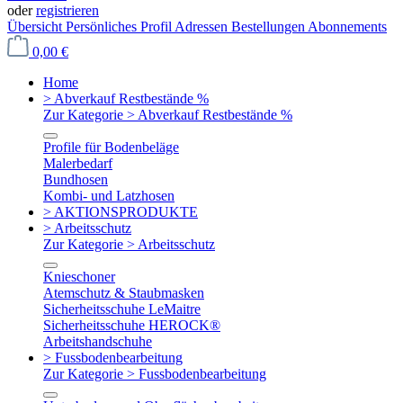
oder
registrieren
Übersicht
Persönliches Profil
Adressen
Bestellungen
Abonnements
0,00 €
Home
> Abverkauf Restbestände %
Zur Kategorie > Abverkauf Restbestände %
Profile für Bodenbeläge
Malerbedarf
Bundhosen
Kombi- und Latzhosen
> AKTIONSPRODUKTE
> Arbeitsschutz
Zur Kategorie > Arbeitsschutz
Knieschoner
Atemschutz & Staubmasken
Sicherheitsschuhe LeMaitre
Sicherheitsschuhe HEROCK®
Arbeitshandschuhe
> Fussbodenbearbeitung
Zur Kategorie > Fussbodenbearbeitung