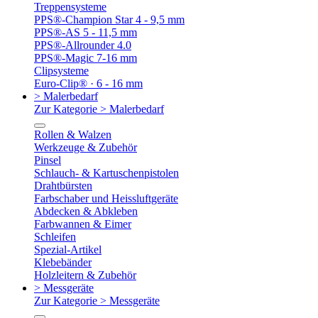
Treppensysteme
PPS®-Champion Star 4 - 9,5 mm
PPS®-AS 5 - 11,5 mm
PPS®-Allrounder 4.0
PPS®-Magic 7-16 mm
Clipsysteme
Euro-Clip® · 6 - 16 mm
> Malerbedarf
Zur Kategorie > Malerbedarf
Rollen & Walzen
Werkzeuge & Zubehör
Pinsel
Schlauch- & Kartuschenpistolen
Drahtbürsten
Farbschaber und Heissluftgeräte
Abdecken & Abkleben
Farbwannen & Eimer
Schleifen
Spezial-Artikel
Klebebänder
Holzleitern & Zubehör
> Messgeräte
Zur Kategorie > Messgeräte