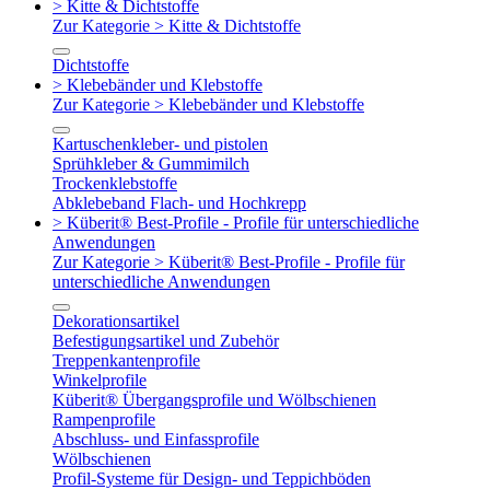
> Kitte & Dichtstoffe
Zur Kategorie > Kitte & Dichtstoffe
Dichtstoffe
> Klebebänder und Klebstoffe
Zur Kategorie > Klebebänder und Klebstoffe
Kartuschenkleber- und pistolen
Sprühkleber & Gummimilch
Trockenklebstoffe
Abklebeband Flach- und Hochkrepp
> Küberit® Best-Profile - Profile für unterschiedliche
Anwendungen
Zur Kategorie > Küberit® Best-Profile - Profile für
unterschiedliche Anwendungen
Dekorationsartikel
Befestigungsartikel und Zubehör
Treppenkantenprofile
Winkelprofile
Küberit® Übergangsprofile und Wölbschienen
Rampenprofile
Abschluss- und Einfassprofile
Wölbschienen
Profil-Systeme für Design- und Teppichböden