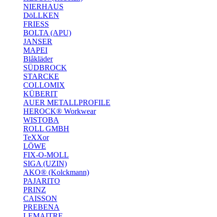
NIERHAUS
DöLLKEN
FRIESS
BOLTA (APU)
JANSER
MAPEI
Blåkläder
SÜDBROCK
STARCKE
COLLOMIX
KÜBERIT
AUER METALLPROFILE
HEROCK® Workwear
WISTOBA
ROLL GMBH
TeXXor
LÖWE
FIX-O-MOLL
SIGA (UZIN)
AKO® (Kolckmann)
PAJARITO
PRINZ
CAISSON
PREBENA
LEMAITRE